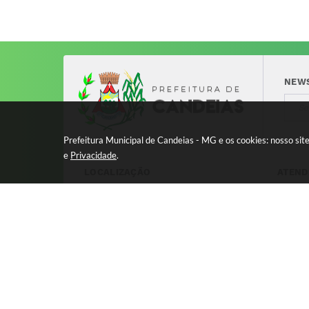
NEW
Prefeitura Municipal de Candeias - MG e os cookies: nosso si
e
Privacidade
.
LOCALIZAÇÃO
ATEND
Avenida 17 de Dezembro, nº 240
Segund
Centro - CEP: 37280-000
11:00 
8:00 à
Versão