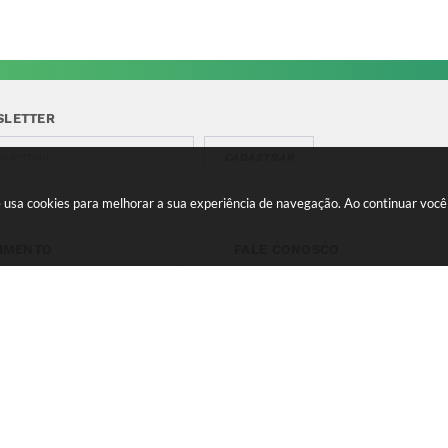
SLETTER
CADASTRAR
te usa cookies para melhorar a sua experiência de navegação. Ao continuar vo
IMENTO
FALE CONOSCO
a-feira a Quinta 08:00 às
Telefone para contato:
e 13:00 às 17:00 Sexta-feira
(35) 3475-0119
s 11:00 e 12:00 às 16:00
contato@candeias.mg.gov.br
 do Sistema:
3.5.3 - 19/06/2026
Portal atualizado em:
07/08