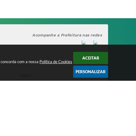
Acompanhe a Prefeitura nas redes
ACEITAR
cê concorda com a nossa
Política de Cookies
PERSONALIZAR
CNPJ
17.888.090/0001-00
/2026 15:46