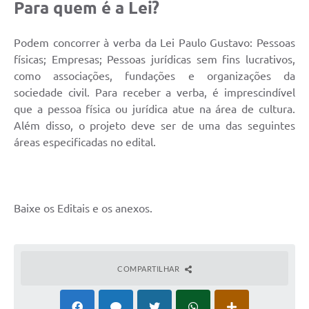
Para quem é a Lei?
Fila de espera SUS
Podem concorrer à verba da Lei Paulo Gustavo: Pessoas
Canal da Ouvidoria
físicas; Empresas; Pessoas jurídicas sem fins lucrativos,
como associações, fundações e organizações da
Prevican
sociedade civil. Para receber a verba, é imprescindível
Publicações
que a pessoa física ou jurídica atue na área de cultura.
Além disso, o projeto deve ser de uma das seguintes
Vigilância em Saúde
áreas especificadas no edital.
Creche Municipal
Plano Diretor
Baixe os Editais e os anexos.
Farmácia Municipal
REMUME
COMPARTILHAR
Orientações COVID-19
Contratos