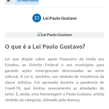
Lei Paulo Gustavo
Diário Oficial
TRANSPARÊNCIA
Lei Paulo Gustavo
Contato
Notícias
O que é a Lei Paulo Gustavo?
Iluminação Pública
Denúncia de Lotes sujos e entulhos
Lei que dispõe sobre apoio financeiro da União aos
Estados, ao Distrito Federal e aos municípios para
Conselhos Municipais
garantir ações emergenciais direcionadas ao setor
Sala Mineira
cultural. A Lei é, também, um símbolo de resistência da
classe artística. Foi aprovada durante a pandemia de
Lei Paulo Gustavo
Covid-19, que limitou severamente as atividades do
setor. É, ainda, uma homenagem a Paulo Gustavo, artista
A Nossa Cidade
símbolo da categoria, vitimado pela doença.
Portal da Transparência