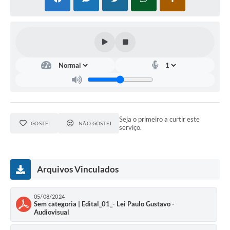
Carta de Serviços
Legislação
Editais
Legislação para Concurso
Sic
Seja o primeiro a curtir este
Transparência dos recursos municipais empregado no
GOSTEI
NÃO GOSTEI
serviço.
combate à pandemia do COVID -19
Lei Aldir Blanc
Arquivos Vinculados
PNAB - CICLO 2
Prestação de Contas Secretária de Saúde
05/08/2024
Sem categoria | Edital_01_- Lei Paulo Gustavo -
Audiovisual
Prestação de Contas Secretaria de Educação