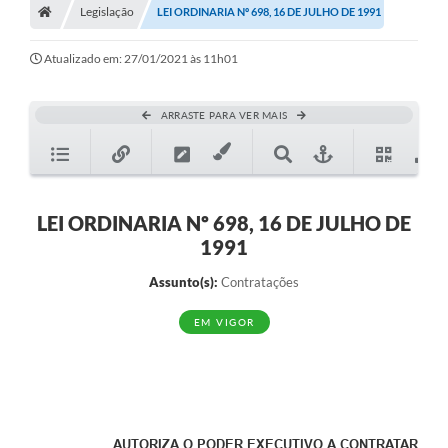
Legislação
LEI ORDINARIA Nº 698, 16 DE JULHO DE 1991
Diário Oficial
Atualizado em: 27/01/2021 às 11h01
TRANSPARÊNCIA
Contato
ARRASTE PARA VER MAIS
Notícias
Iluminação Pública
LEI ORDINARIA Nº 698, 16 DE JULHO DE
Denúncia de Lotes sujos e entulhos
1991
Conselhos Municipais
Assunto(s):
Contratações
Sala Mineira
EM VIGOR
Lei Paulo Gustavo
A Nossa Cidade
Portal da Transparência
AUTORIZA O PODER EXECUTIVO A CONTRATAR