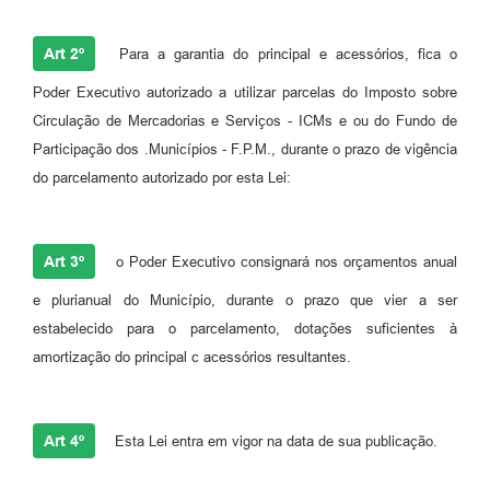
Carta de Serviços
Art 2º
Para a garantia do principal e acessórios, fica o
Legislação
Poder Executivo autorizado a utilizar parcelas do Imposto sobre
Circulação de Mercadorias e Serviços - ICMs e ou do Fundo de
Editais
Participação dos .Municípios - F.P.M., durante o prazo de vigência
Legislação para Concurso
do parcelamento autorizado por esta Lei:
Sic
Transparência dos recursos municipais empregado no
Art 3º
o Poder Executivo consignará nos orçamentos anual
combate à pandemia do COVID -19
e plurianual do Município, durante o prazo que vier a ser
Lei Aldir Blanc
estabelecido para o parcelamento, dotações suficientes à
amortização do principal c acessórios resultantes.
PNAB - CICLO 2
Prestação de Contas Secretária de Saúde
Art 4º
Esta Lei entra em vigor na data de sua publicação.
Prestação de Contas Secretaria de Educação