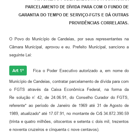
PARCELAMENTO DE DÍVIDA PARA COM O FUNDO DE
Fila de espera SUS
GARANTIA DO TEMPO DE SERVIÇO-FGTS E DÁ OUTRAS
Canal da Ouvidoria
PROVIDÊNCIAS CORRELATAS.
Prevican
O Povo do Município de Candeias, por seus representantes na
Publicações
Câmara Municipal, aprovou e eu. Prefeito Municipal, sanciono a
seguinte Lei:
Vigilância em Saúde
Art 1º
Fica o Poder Executivo autorizado a, em nome do
Creche Municipal
Município de Candeias, contratar parcelamento de dívida para com
Plano Diretor
o FGTS através da Caixa Econômica Federal, na forma da
Farmácia Municipal
Re solução n’ 42, de 24.06.91, do Conselho Curador do FGTS,
referente* ao período de Janeiro de 1969 até 31 de Agosto de
REMUME
1989, atualizado* até 17.07.91, no montante de Cr$ 34.872.390.59
(trinta e quatro milhões, oitocentos e setenta c dois mil, trezentos
Orientações COVID-19
e noventa cruzeiros e cinquenta c nove centavos).
Contratos