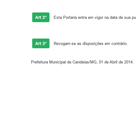
Art 2º
Esta Portaria entra em vigor na data de sua pu
Art 3º
Revogam-se as disposições em contrário.
Prefeitura Municipal de Candeias/MG, 01 de Abril de 2014.