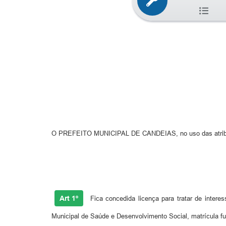
O PREFEITO MUNICIPAL DE CANDEIAS, no uso das atribuições
Art 1º
Fica concedida licença para tratar de inte
Municipal de Saúde e Desenvolvimento Social, matrícula func