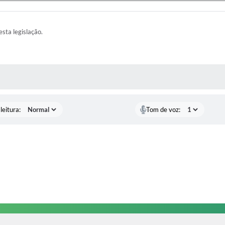
esta legislação.
AS MÍDIAS
leitura:
Tom de voz: