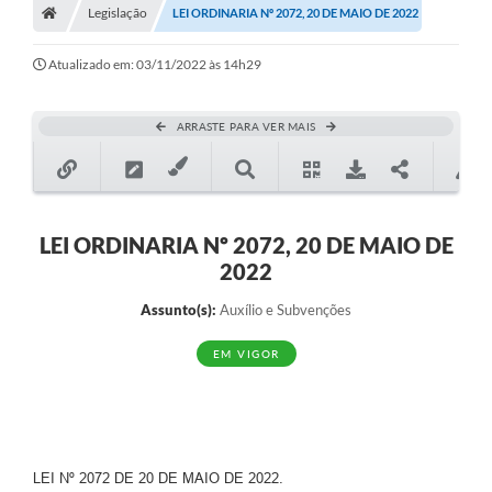
Legislação
LEI ORDINARIA Nº 2072, 20 DE MAIO DE 2022
Diário Oficial
Atualizado em: 03/11/2022 às 14h29
TRANSPARÊNCIA
Contato
ARRASTE PARA VER MAIS
Notícias
Iluminação Pública
LEI ORDINARIA Nº 2072, 20 DE MAIO DE
Denúncia de Lotes sujos e entulhos
2022
Conselhos Municipais
Assunto(s):
Auxílio e Subvenções
Sala Mineira
EM VIGOR
Lei Paulo Gustavo
A Nossa Cidade
Portal da Transparência
LEI Nº 2072 DE 20 DE MAIO DE 2022.