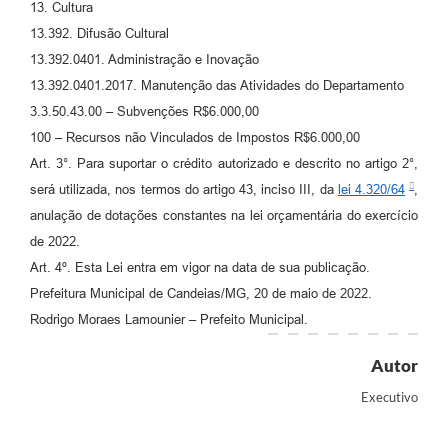
13. Cultura
Carta de Serviços
13.392. Difusão Cultural
13.392.0401. Administração e Inovação
Legislação
13.392.0401.2017. Manutenção das Atividades do Departamento
3.3.50.43.00 – Subvenções R$6.000,00
Editais
100 – Recursos não Vinculados de Impostos R$6.000,00
Legislação para Concurso
Art. 3°. Para suportar o crédito autorizado e descrito no artigo 2°,
será utilizada, nos termos do artigo 43, inciso III, da
lei 4.320/64
,
Sic
anulação de dotações constantes na lei orçamentária do exercício
Transparência dos recursos municipais empregado no
de 2022.
combate à pandemia do COVID -19
Art. 4º. Esta Lei entra em vigor na data de sua publicação.
Lei Aldir Blanc
Prefeitura Municipal de Candeias/MG, 20 de maio de 2022.
Rodrigo Moraes Lamounier – Prefeito Municipal.
PNAB - CICLO 2
Autor
Prestação de Contas Secretária de Saúde
Executivo
Prestação de Contas Secretaria de Educação