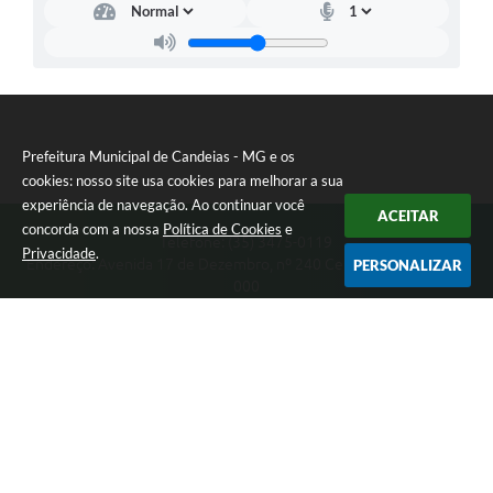
Prefeitura Municipal de Candeias - MG e os
cookies: nosso site usa cookies para melhorar a sua
experiência de navegação. Ao continuar você
ACEITAR
concorda com a nossa
Política de Cookies
e
Telefone: (35) 3475-0119
Privacidade
.
Endereço: Avenida 17 de Dezembro, nº 240 Centro | CEP: 37280-
PERSONALIZAR
000
Segunda-feira a Quinta 08:00 às 11:00 e 13:00 às 17:00 Sexta-
feira 8:00 às 11:00 e 12:00 às 16:00
CNPJ: 17.888.090/0001-00
Prefeitura Municipal de Candeias - MG
Versão do Sistema:
3.5.3 - 19/06/2026
Portal atualizado em:
06/08/2026 15:38