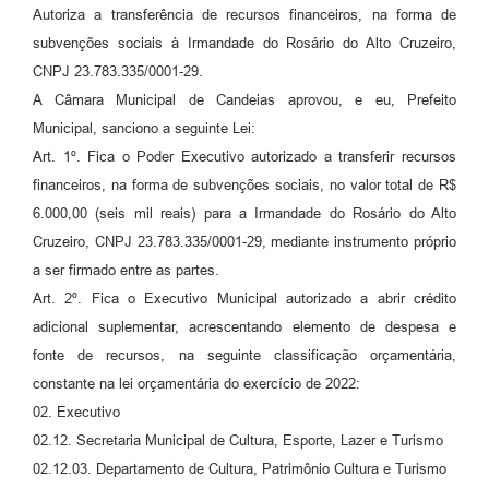
Autoriza a transferência de recursos financeiros, na forma de
Fila de espera SUS
subvenções sociais à Irmandade do Rosário do Alto Cruzeiro,
CNPJ 23.783.335/0001-29.
Canal da Ouvidoria
A Câmara Municipal de Candeias aprovou, e eu, Prefeito
Prevican
Municipal, sanciono a seguinte Lei:
Art. 1º. Fica o Poder Executivo autorizado a transferir recursos
Publicações
financeiros, na forma de subvenções sociais, no valor total de R$
Vigilância em Saúde
6.000,00 (seis mil reais) para a Irmandade do Rosário do Alto
Cruzeiro, CNPJ 23.783.335/0001-29, mediante instrumento próprio
Creche Municipal
a ser firmado entre as partes.
Plano Diretor
Art. 2º. Fica o Executivo Municipal autorizado a abrir crédito
adicional suplementar, acrescentando elemento de despesa e
Farmácia Municipal
fonte de recursos, na seguinte classificação orçamentária,
constante na lei orçamentária do exercício de 2022:
REMUME
02. Executivo
Orientações COVID-19
02.12. Secretaria Municipal de Cultura, Esporte, Lazer e Turismo
02.12.03. Departamento de Cultura, Patrimônio Cultura e Turismo
Contratos