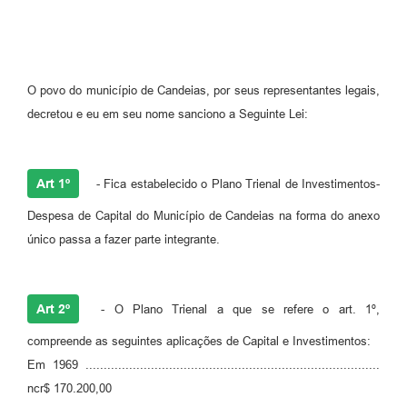
Fila de espera SUS
Canal da Ouvidoria
O povo do município de Candeias, por seus representantes legais,
Prevican
decretou e eu em seu nome sanciono a Seguinte Lei:
Publicações
Vigilância em Saúde
Art 1º
- Fica estabelecido o Plano Trienal de Investimentos-
Creche Municipal
Despesa de Capital do Município de Candeias na forma do anexo
único passa a fazer parte integrante.
Plano Diretor
Farmácia Municipal
Art 2º
- O Plano Trienal a que se refere o art. 1º,
REMUME
compreende as seguintes aplicações de Capital e Investimentos:
Orientações COVID-19
Em 1969 .................................................................................
ncr$ 170.200,00
Contratos