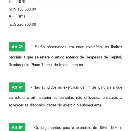
Em 1970 .................................................................................
Carta de Serviços
ncr$ 138.500,00
Em 1971 .................................................................................
Legislação
ncr$ 226.700,00
Editais
Legislação para Concurso
Art 3º
- Serão observados em cada exercício, os limites
Sic
parciais a que se refere o artigo anterior de Despesas de Capital,
fixados pelo Plano Trienal do Investimentos.
Transparência dos recursos municipais empregado no
combate à pandemia do COVID -19
Lei Aldir Blanc
Art 4º
- Não atingidos no exercício os limites parciais a que
PNAB - CICLO 2
se refere o art. anterior as parcelas não utilizados passarão a
acrescer as disponibilidades do exercício subsequente.
Prestação de Contas Secretária de Saúde
Prestação de Contas Secretaria de Educação
Art 5º
- Os orçamentos para o exercício de 1969, 1970 e