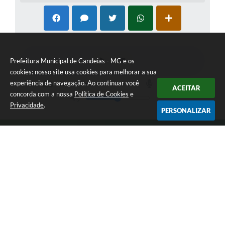
Prefeitura Municipal de Candeias - MG e os
cookies: nosso site usa cookies para melhorar a sua
experiência de navegação. Ao continuar você
ACEITAR
concorda com a nossa
Política de Cookies
e
Privacidade
.
PERSONALIZAR
Telefone: (35) 3475-0119
Endereço: Avenida 17 de Dezembro, nº 240 Centro | CEP: 37280-
000
Segunda-feira a Quinta 08:00 às 11:00 e 13:00 às 17:00 Sexta-
feira 8:00 às 11:00 e 12:00 às 16:00
CNPJ: 17.888.090/0001-00
Prefeitura Municipal de Candeias - MG