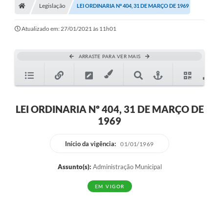
Legislação
LEI ORDINARIA Nº 404, 31 DE MARÇO DE 1969
Diário Oficial
Atualizado em: 27/01/2021 às 11h01
TRANSPARÊNCIA
Contato
ARRASTE PARA VER MAIS
Notícias
Iluminação Pública
LEI ORDINARIA Nº 404, 31 DE MARÇO DE
Denúncia de Lotes sujos e entulhos
1969
Conselhos Municipais
Início da vigência:
01/01/1969
Sala Mineira
Assunto(s):
Administração Municipal
Lei Paulo Gustavo
EM VIGOR
A Nossa Cidade
Portal da Transparência