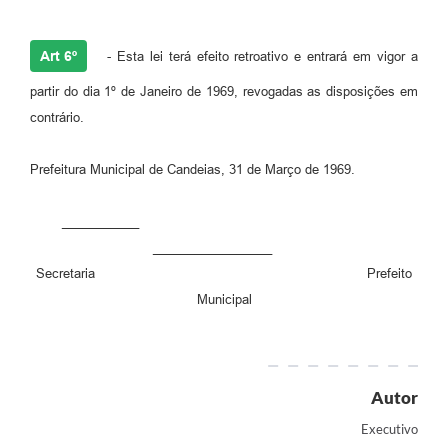
Art 6º
- Esta lei terá efeito retroativo e entrará em vigor a
partir do dia 1º de Janeiro de 1969, revogadas as disposições em
contrário.
Prefeitura Municipal de Candeias, 31 de Março de 1969.
___________
_________________
Secretaria Prefeito
Municipal
Autor
Executivo