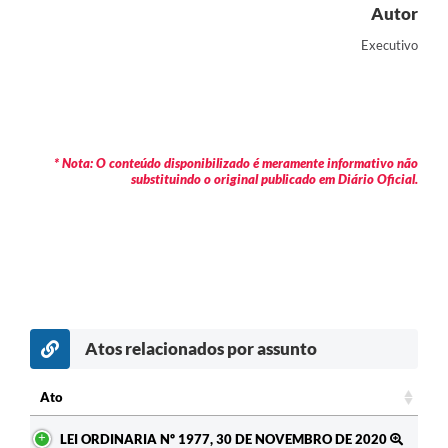
Autor
Carta de Serviços
Executivo
Legislação
Editais
Legislação para Concurso
* Nota: O conteúdo disponibilizado é meramente informativo não
substituindo o original publicado em Diário Oficial.
Sic
Transparência dos recursos municipais empregado no
combate à pandemia do COVID -19
Lei Aldir Blanc
PNAB - CICLO 2
Atos relacionados por assunto
Prestação de Contas Secretária de Saúde
Ato
Prestação de Contas Secretaria de Educação
Ato
LEI ORDINARIA Nº 1977, 30 DE NOVEMBRO DE 2020