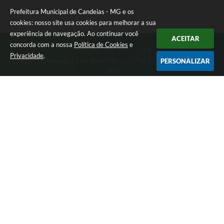
Prefeitura Municipal de Candeias - MG e os
cookies: nosso site usa cookies para melhorar a sua
experiência de navegação. Ao continuar você
ACEITAR
concorda com a nossa
Política de Cookies
e
Telefone: (35) 3475-0119
Privacidade
.
Endereço: Avenida 17 de Dezembro, nº 240 Centro | CEP: 37280-
PERSONALIZAR
000
Segunda-feira a Quinta 08:00 às 11:00 e 13:00 às 17:00 Sexta-
feira 8:00 às 11:00 e 12:00 às 16:00
CNPJ: 17.888.090/0001-00
Prefeitura Municipal de Candeias - MG
Versão do Sistema:
3.5.3 - 19/06/2026
Portal atualizado em:
05/08/2026 16:10
Dados Abertos
Copyright Instar - 2006-2026. Todos os direitos reservados -
Instar Tecnologia