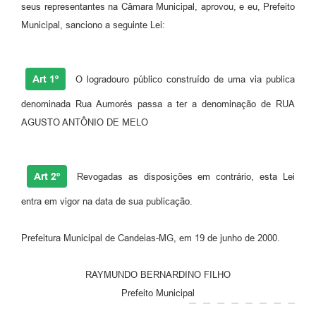
seus representantes na Câmara Municipal, aprovou, e eu, Prefeito
Fila de espera SUS
Municipal, sanciono a seguinte Lei:
Canal da Ouvidoria
Prevican
Art 1º
O logradouro público construído de uma via publica
denominada Rua Aumorés passa a ter a denominação de RUA
Publicações
AGUSTO ANTÔNIO DE MELO
Vigilância em Saúde
Creche Municipal
Art 2º
Revogadas as disposições em contrário, esta Lei
Plano Diretor
entra em vigor na data de sua publicação.
Farmácia Municipal
Prefeitura Municipal de Candeias-MG, em 19 de junho de 2000.
REMUME
RAYMUNDO BERNARDINO FILHO
Orientações COVID-19
Prefeito Municipal
Contratos