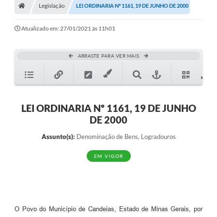
Legislação
LEI ORDINARIA Nº 1161, 19 DE JUNHO DE 2000
Diário Oficial
Atualizado em: 27/01/2021 às 11h01
TRANSPARÊNCIA
Contato
ARRASTE PARA VER MAIS
Notícias
Iluminação Pública
LEI ORDINARIA Nº 1161, 19 DE JUNHO
Denúncia de Lotes sujos e entulhos
DE 2000
Conselhos Municipais
Assunto(s):
Denominação de Bens, Logradouros
Sala Mineira
EM VIGOR
Lei Paulo Gustavo
A Nossa Cidade
O Povo do Município de Candeias, Estado de Minas Gerais, por
Portal da Transparência