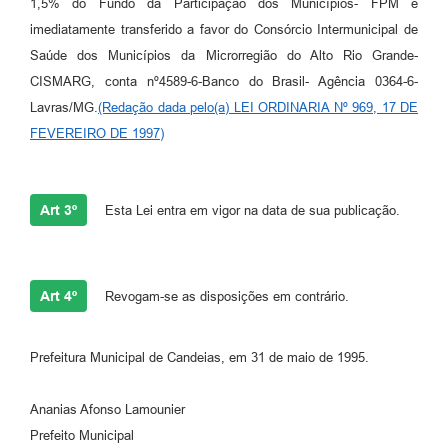
1,5% do Fundo da Participação dos Municípios- FPM e
Carta de Serviços
imediatamente transferido a favor do Consórcio Intermunicipal de
Saúde dos Municípios da Microrregião do Alto Rio Grande-
Legislação
CISMARG, conta nº4589-6-Banco do Brasil- Agência 0364-6-
Lavras/MG.
(Redação dada pelo(a) LEI ORDINARIA Nº 969, 17 DE
Editais
FEVEREIRO DE 1997)
Legislação para Concurso
Sic
Art 3º
Esta Lei entra em vigor na data de sua publicação.
Transparência dos recursos municipais empregado no
combate à pandemia do COVID -19
Lei Aldir Blanc
Art 4º
Revogam-se as disposições em contrário.
PNAB - CICLO 2
Prefeitura Municipal de Candeias, em 31 de maio de 1995.
Prestação de Contas Secretária de Saúde
Ananias Afonso Lamounier
Prestação de Contas Secretaria de Educação
Prefeito Municipal