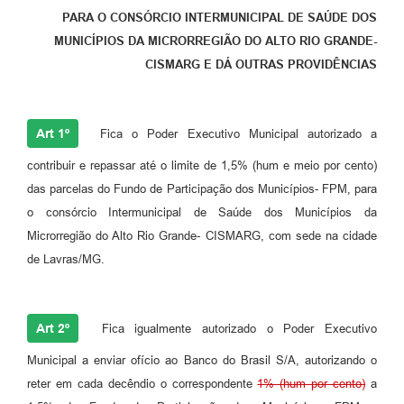
PARA O CONSÓRCIO INTERMUNICIPAL DE SAÚDE DOS
Fila de espera SUS
MUNICÍPIOS DA MICRORREGIÃO DO ALTO RIO GRANDE-
Canal da Ouvidoria
CISMARG E DÁ OUTRAS PROVIDÊNCIAS
Prevican
Art 1º
Fica o Poder Executivo Municipal autorizado a
Publicações
contribuir e repassar até o limite de 1,5% (hum e meio por cento)
Vigilância em Saúde
das parcelas do Fundo de Participação dos Municípios- FPM, para
Creche Municipal
o consórcio Intermunicipal de Saúde dos Municípios da
Microrregião do Alto Rio Grande- CISMARG, com sede na cidade
Plano Diretor
de Lavras/MG.
Farmácia Municipal
REMUME
Art 2º
Fica igualmente autorizado o Poder Executivo
Orientações COVID-19
Municipal a enviar ofício ao Banco do Brasil S/A, autorizando o
reter em cada decêndio o correspondente
1% (hum por cento)
a
Contratos