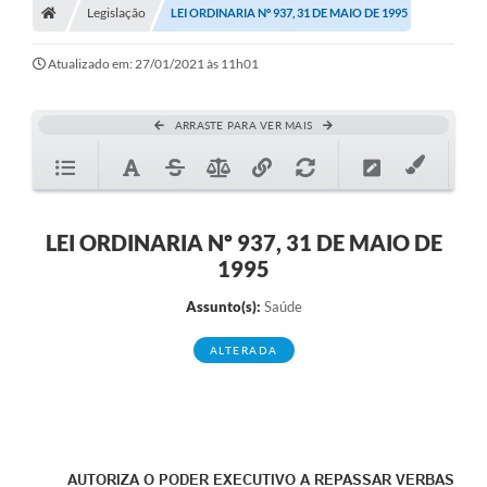
Legislação
LEI ORDINARIA Nº 937, 31 DE MAIO DE 1995
Diário Oficial
Atualizado em: 27/01/2021 às 11h01
TRANSPARÊNCIA
Contato
ARRASTE PARA VER MAIS
Notícias
Iluminação Pública
LEI ORDINARIA Nº 937, 31 DE MAIO DE
Denúncia de Lotes sujos e entulhos
1995
Conselhos Municipais
Assunto(s):
Saúde
Sala Mineira
ALTERADA
Lei Paulo Gustavo
A Nossa Cidade
Portal da Transparência
AUTORIZA O PODER EXECUTIVO A REPASSAR VERBAS