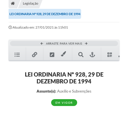
Legislação
Diário Oficial
LEI ORDINARIA Nº 928, 29 DE DEZEMBRO DE 1994
TRANSPARÊNCIA
Atualizado em: 27/01/2021 às 11h01
Contato
Notícias
ARRASTE PARA VER MAIS
Iluminação Pública
Denúncia de Lotes sujos e entulhos
LEI ORDINARIA Nº 928, 29 DE
Conselhos Municipais
DEZEMBRO DE 1994
Sala Mineira
Assunto(s):
Auxílio e Subvenções
Lei Paulo Gustavo
EM VIGOR
A Nossa Cidade
Portal da Transparência