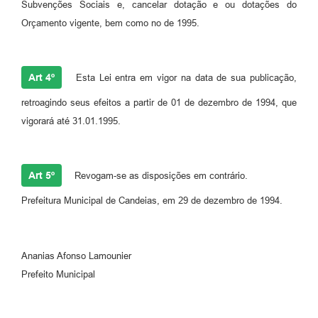
Subvenções Sociais e, cancelar dotação e ou dotações do
RELATÓRIO ESPORTE MUNICIPAL 2025
Orçamento vigente, bem como no de 1995.
Art 4º
Esta Lei entra em vigor na data de sua publicação,
retroagindo seus efeitos a partir de 01 de dezembro de 1994, que
vigorará até 31.01.1995.
Art 5º
Revogam-se as disposições em contrário.
Prefeitura Municipal de Candeias, em 29 de dezembro de 1994.
Ananias Afonso Lamounier
Prefeito Municipal