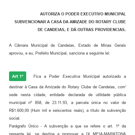
Fila de espera SUS
AUTORIZA O PODER EXECUTIVO MUNICIPAL
Canal da Ouvidoria
SUBVENCIONAR A CASA DA AMIZADE DO ROTARY CLUBE
DE CANDEIAS, E DÁ OUTRAS PROVIDENCIAS.
Prevican
Publicações
A Câmara Municipal de Candeias, Estado de Minas Gerais
aprovou, e eu, Prefeito Municipal, sanciona a seguinte lei:
Vigilância em Saúde
Creche Municipal
Art 1º
Fica a Poder Executiva Municipal autorizado a
Plano Diretor
destinar à Casa da Amizade do Rotary Clube de Candeias, com'
Farmácia Municipal
sede nesta cidade, entidade declarada de utilidade pública
municipal nº 858, de 23.11.93, a parcela única no valor de
REMUME
R$1.600,00 (Hum mil e seiscentos reais), a título de subvenção
social.
Orientações COVID-19
Parágrafo Único - A subvenção a que se refere o art. 1º da
Contratos
presente lei, se destina a promover a IX MEIA-MARATONA