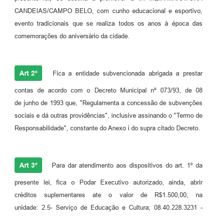
CANDEIAS/CAMPO BELO, com cunho educacional e esportivo,
Carta de Serviços
evento tradicionais que se realiza todos os anos à época das
Legislação
comemorações do aniversário da cidade.
Editais
Art 2º
Fica a entidade subvencionada abrigada a prestar
Legislação para Concurso
contas de acordo com o Decreto Municipal nº 073/93, de 08
Sic
de junho de 1993 que, "Regulamenta a concessão de subvenções
Transparência dos recursos municipais empregado no
sociais e dá outras providências", inclusive assinando o "Termo de
combate à pandemia do COVID -19
Responsabilidade", constante do Anexo i do supra citado Decreto.
Lei Aldir Blanc
PNAB - CICLO 2
Art 3º
Para dar atendimento aos dispositivos do art. 1º da
Prestação de Contas Secretária de Saúde
presente lei, fica o Podar Executivo autorizado, ainda, abrir
créditos suplementares ate o valor de R$1.500,00, na
Prestação de Contas Secretaria de Educação
unidade: 2.5- Serviço de Educação e Cultura; 08.40.228.3231 -