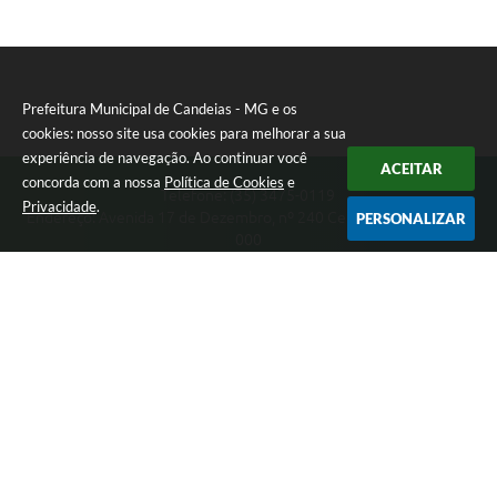
Prefeitura Municipal de Candeias - MG e os
cookies: nosso site usa cookies para melhorar a sua
experiência de navegação. Ao continuar você
ACEITAR
concorda com a nossa
Política de Cookies
e
Telefone: (35) 3475-0119
Privacidade
.
Endereço: Avenida 17 de Dezembro, nº 240 Centro | CEP: 37280-
PERSONALIZAR
000
Segunda-feira a Quinta 08:00 às 11:00 e 13:00 às 17:00 Sexta-
feira 8:00 às 11:00 e 12:00 às 16:00
CNPJ: 17.888.090/0001-00
Prefeitura Municipal de Candeias - MG
Versão do Sistema:
3.5.3 - 19/06/2026
Portal atualizado em:
07/08/2026 15:46
Dados Abertos