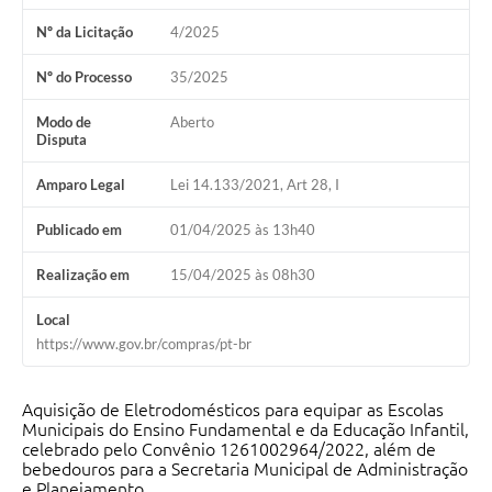
Fila de espera SUS
Nº da Licitação
4/2025
Canal da Ouvidoria
Nº do Processo
35/2025
Prevican
Modo de
Aberto
Disputa
Publicações
Amparo Legal
Lei 14.133/2021, Art 28, I
Vigilância em Saúde
Publicado em
01/04/2025 às 13h40
Creche Municipal
Realização em
15/04/2025 às 08h30
Plano Diretor
Local
https://www.gov.br/compras/pt-br
Farmácia Municipal
REMUME
Aquisição de Eletrodomésticos para equipar as Escolas
Municipais do Ensino Fundamental e da Educação Infantil,
Orientações COVID-19
celebrado pelo Convênio 1261002964/2022, além de
bebedouros para a Secretaria Municipal de Administração
Contratos
e Planejamento