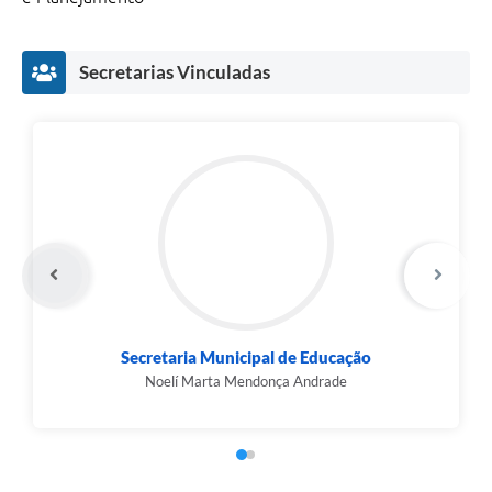
Carta de Serviços
Secretarias Vinculadas
Legislação
Editais
Legislação para Concurso
Sic
Transparência dos recursos municipais empregado no
combate à pandemia do COVID -19
Lei Aldir Blanc
Secretaria Municipal de Educação
PNAB - CICLO 2
Noelí Marta Mendonça Andrade
Prestação de Contas Secretária de Saúde
Prestação de Contas Secretaria de Educação