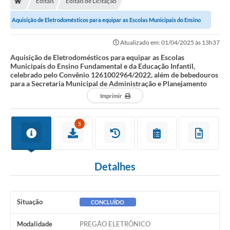
Editais
Editais de Licitação
Diário Oficial
Aquisição de Eletrodomésticos para equipar as Escolas Municipais do Ensino
TRANSPARÊNCIA
Fundamental e da Educação...
Atualizado em: 01/04/2025 às 13h37
Contato
Aquisição de Eletrodomésticos para equipar as Escolas
Municipais do Ensino Fundamental e da Educação Infantil,
celebrado pelo Convênio 1261002964/2022, além de bebedouros
Notícias
para a Secretaria Municipal de Administração e Planejamento
Iluminação Pública
Imprimir
Denúncia de Lotes sujos e entulhos
5
Conselhos Municipais
Sala Mineira
Detalhes
Lei Paulo Gustavo
A Nossa Cidade
Situação
CONCLUÍDO
Portal da Transparência
Modalidade
PREGÃO ELETRÔNICO