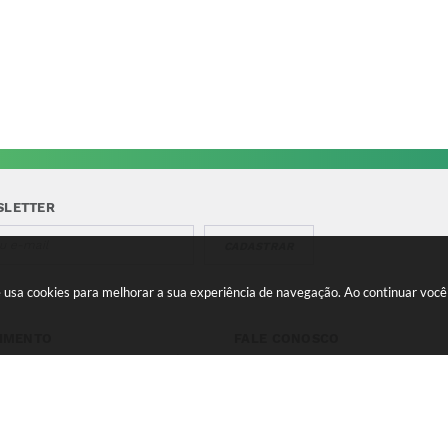
SLETTER
CADASTRAR
te usa cookies para melhorar a sua experiência de navegação. Ao continuar vo
IMENTO
FALE CONOSCO
a-feira a Quinta 08:00 às
Telefone para contato:
e 13:00 às 17:00 Sexta-feira
(35) 3475-0119
s 11:00 e 12:00 às 16:00
contato@candeias.mg.gov.br