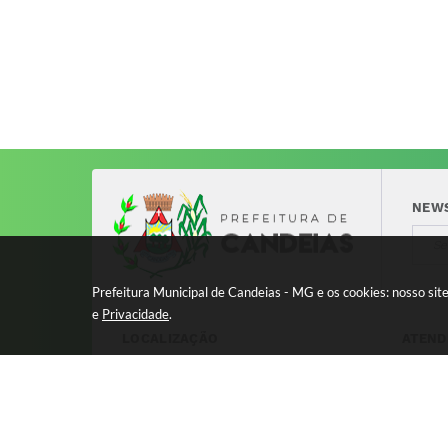
NEW
Prefeitura Municipal de Candeias - MG e os cookies: nosso si
e
Privacidade
.
LOCALIZAÇÃO
ATEND
Avenida 17 de Dezembro, nº 240
Segund
Centro - CEP: 37280-000
11:00 
8:00 à