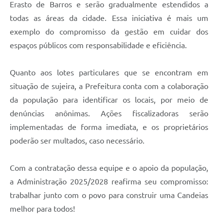
Erasto de Barros e serão gradualmente estendidos a
Carta de Serviços
todas as áreas da cidade. Essa iniciativa é mais um
exemplo do compromisso da gestão em cuidar dos
Legislação
espaços públicos com responsabilidade e eficiência.
Editais
Quanto aos lotes particulares que se encontram em
Legislação para Concurso
situação de sujeira, a Prefeitura conta com a colaboração
Sic
da população para identificar os locais, por meio de
denúncias anônimas. Ações fiscalizadoras serão
Transparência dos recursos municipais empregado no
combate à pandemia do COVID -19
implementadas de forma imediata, e os proprietários
poderão ser multados, caso necessário.
Lei Aldir Blanc
PNAB - CICLO 2
Com a contratação dessa equipe e o apoio da população,
a Administração 2025/2028 reafirma seu compromisso:
Prestação de Contas Secretária de Saúde
trabalhar junto com o povo para construir uma Candeias
Prestação de Contas Secretaria de Educação
melhor para todos!