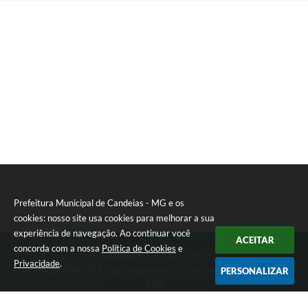
Prefeitura Municipal de Candeias - MG e os
cookies: nosso site usa cookies para melhorar a sua
experiência de navegação. Ao continuar você
ACEITAR
concorda com a nossa
Política de Cookies
e
Telefone: (35) 3475-0119
Privacidade
.
Endereço: Avenida 17 de Dezembro, nº 240 Centro | CEP: 37280-
PERSONALIZAR
000
Segunda-feira a Quinta 08:00 às 11:00 e 13:00 às 17:00 Sexta-