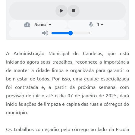
Fila de espera SUS
Canal da Ouvidoria
Prevican
Publicações
A Administração Municipal de Candeias, que está
Vigilância em Saúde
iniciando agora seus trabalhos, reconhece a importância
Creche Municipal
de manter a cidade limpa e organizada para garantir o
bem-estar de todos. Por isso, uma equipe especializada
Plano Diretor
foi contratada e, a partir da próxima semana, com
Farmácia Municipal
previsão de início até o dia 07 de janeiro de 2025, dará
início às ações de limpeza e capina das ruas e córregos do
REMUME
município.
Orientações COVID-19
Os trabalhos começarão pelo córrego ao lado da Escola
Contratos