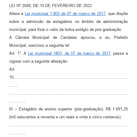
LEI Nº 2049, DE 15 DE FEVEREIRO DE 2022
Fila de espera SUS
Altera a
Lei municipal 1.803 de 07 de março de 2017
, que dispõe
Canal da Ouvidoria
sobre a admissão de estagiários no âmbito da administração
municipal, para fixar o valor da bolsa estágio de pós-graduação.
Prevican
A Câmara Municipal de Candeias aprovou, e eu, Prefeito
Municipal, sanciono a seguinte lei:
Publicações
Art. 1°. A
Lei municipal 1803, de 07 de março de 2017
, passa a
Vigilância em Saúde
vigorar com a seguinte alteração:
Art.
Creche Municipal
10.............................................................................................
Plano Diretor
.......
.................................................................................................
Farmácia Municipal
..............
REMUME
III – Estagiário de ensino superior (pós-graduação): R$ 1.691,25
(mil seiscentos e noventa e um reais e vinte e cinco centavos).
Orientações COVID-19
.................................................................................................
..............
Contratos