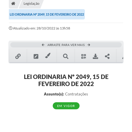
Legislação
Diário Oficial
LEI ORDINARIA Nº 2049, 15 DE FEVEREIRO DE 2022
TRANSPARÊNCIA
Atualizado em: 28/10/2022 às 13h58
Contato
Notícias
ARRASTE PARA VER MAIS
Iluminação Pública
Denúncia de Lotes sujos e entulhos
LEI ORDINARIA Nº 2049, 15 DE
Conselhos Municipais
FEVEREIRO DE 2022
Sala Mineira
Assunto(s):
Contratações
Lei Paulo Gustavo
EM VIGOR
A Nossa Cidade
Portal da Transparência