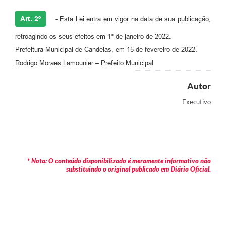
Carta de Serviços
Art. 2º
- Esta Lei entra em vigor na data de sua publicação,
Legislação
retroagindo os seus efeitos em 1º de janeiro de 2022.
Prefeitura Municipal de Candeias, em 15 de fevereiro de 2022.
Editais
Rodrigo Moraes Lamounier – Prefeito Municipal
Legislação para Concurso
Autor
Sic
Executivo
Transparência dos recursos municipais empregado no
combate à pandemia do COVID -19
Lei Aldir Blanc
* Nota: O conteúdo disponibilizado é meramente informativo não
PNAB - CICLO 2
substituindo o original publicado em Diário Oficial.
Prestação de Contas Secretária de Saúde
Prestação de Contas Secretaria de Educação