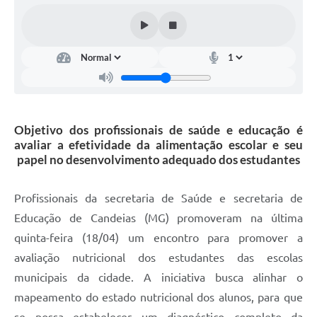
Fila de espera SUS
Canal da Ouvidoria
Prevican
Publicações
Objetivo dos profissionais de saúde e educação é
Vigilância em Saúde
avaliar a efetividade da alimentação escolar e seu
papel no desenvolvimento adequado dos estudantes
Creche Municipal
Plano Diretor
Profissionais da secretaria de Saúde e secretaria de
Educação de Candeias (MG) promoveram na última
Farmácia Municipal
quinta-feira (18/04) um encontro para promover a
REMUME
avaliação nutricional dos estudantes das escolas
municipais da cidade. A iniciativa busca alinhar o
Orientações COVID-19
mapeamento do estado nutricional dos alunos, para que
Contratos