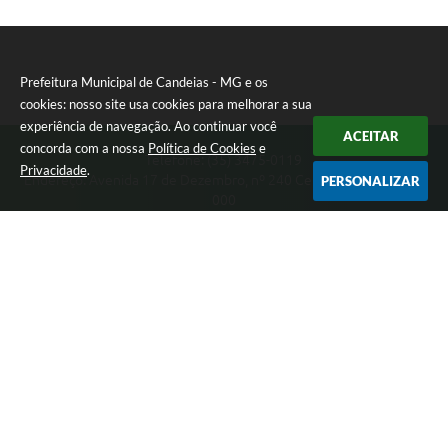
Prefeitura Municipal de Candeias - MG e os
cookies: nosso site usa cookies para melhorar a sua
experiência de navegação. Ao continuar você
ACEITAR
concorda com a nossa
Política de Cookies
e
Telefone: (35) 3475-0119
Privacidade
.
Endereço: Avenida 17 de Dezembro, nº 240 Centro | CEP: 37280-
PERSONALIZAR
000
Segunda-feira a Quinta 08:00 às 11:00 e 13:00 às 17:00 Sexta-
feira 8:00 às 11:00 e 12:00 às 16:00
CNPJ: 17.888.090/0001-00
Prefeitura Municipal de Candeias - MG
Versão do Sistema:
3.5.3 - 19/06/2026
Portal atualizado em:
07/08/2026 15:46
Dados Abertos