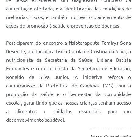
se possa estabelecer um diagnóstico completo da
alimentação ofertada, e a identificação das condições de
Carta de Serviços
melhorias, riscos, e também nortear o planejamento de
Legislação
ações de promoção à saúde e prevenção de doenças.
Editais
Participaram do encontro a fisioterapeuta Tamirys Sena
Legislação para Concurso
Resende, a educadora física Caroláine Cristina da Silva, a
Sic
nutricionista da Secretaria da Saúde, Lidiane Batista
Fernandes e o nutricionista da Secretaria de Educação,
Transparência dos recursos municipais empregado no
Ronaldo da Silva Junior. A iniciativa reforça o
combate à pandemia do COVID -19
compromisso da Prefeitura de Candeias (MG) com a
Lei Aldir Blanc
promoção da saúde e o bem-estar da comunidade
PNAB - CICLO 2
escolar, garantindo que as nossas crianças tenham acesso
a alimentos e cuidados essenciais para um
Prestação de Contas Secretária de Saúde
desenvolvimento saudável.
Prestação de Contas Secretaria de Educação
Comunicação