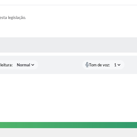
esta legislação.
AS MÍDIAS
leitura:
Tom de voz: