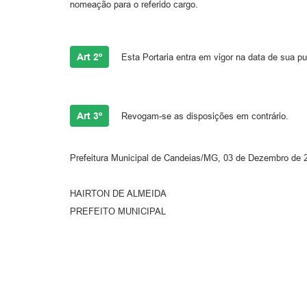
nomeação para o referido cargo.
Art 2º
Esta Portaria entra em vigor na data de sua pu
Art 3º
Revogam-se as disposições em contrário.
Prefeitura Municipal de Candeias/MG, 03 de Dezembro de 
HAIRTON DE ALMEIDA
PREFEITO MUNICIPAL