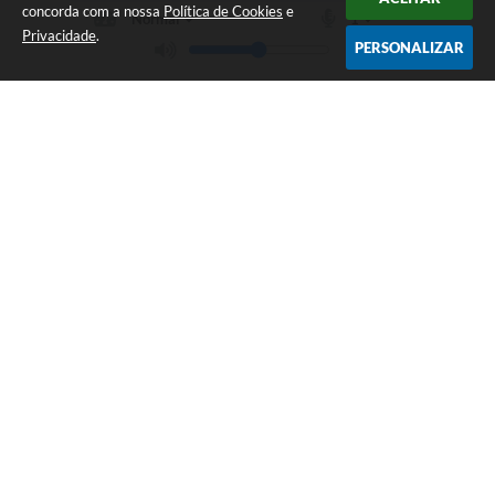
concorda com a nossa
Política de Cookies
e
Privacidade
.
PERSONALIZAR
Telefone: (35) 3475-0119
Endereço: Avenida 17 de Dezembro, nº 240 Centro | CEP: 37280-
000
Segunda-feira a Quinta 08:00 às 11:00 e 13:00 às 17:00 Sexta-
feira 8:00 às 11:00 e 12:00 às 16:00
CNPJ: 17.888.090/0001-00
Prefeitura Municipal de Candeias - MG
Versão do Sistema:
3.5.3 - 19/06/2026
Portal atualizado em:
07/08/2026 15:46
Dados Abertos
Copyright Instar - 2006-2026. Todos os direitos reservados -
Instar Tecnologia