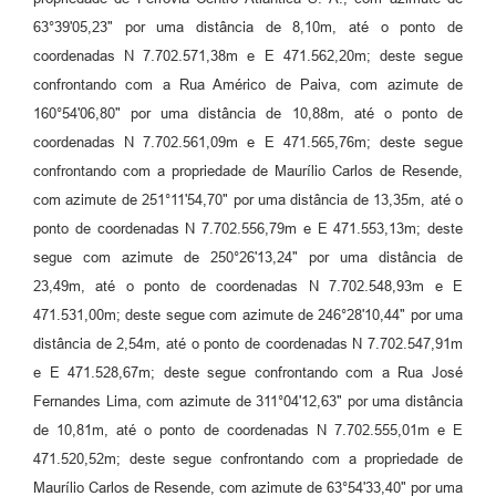
63°39'05,23" por uma distância de 8,10m, até o ponto de
Carta de Serviços
coordenadas N 7.702.571,38m e E 471.562,20m; deste segue
Legislação
confrontando com a Rua Américo de Paiva, com azimute de
160°54'06,80" por uma distância de 10,88m, até o ponto de
Editais
coordenadas N 7.702.561,09m e E 471.565,76m; deste segue
Legislação para Concurso
confrontando com a propriedade de Maurílio Carlos de Resende,
com azimute de 251°11'54,70" por uma distância de 13,35m, até o
Sic
ponto de coordenadas N 7.702.556,79m e E 471.553,13m; deste
segue com azimute de 250°26'13,24" por uma distância de
Transparência dos recursos municipais empregado no
combate à pandemia do COVID -19
23,49m, até o ponto de coordenadas N 7.702.548,93m e E
471.531,00m; deste segue com azimute de 246°28'10,44" por uma
Lei Aldir Blanc
distância de 2,54m, até o ponto de coordenadas N 7.702.547,91m
PNAB - CICLO 2
e E 471.528,67m; deste segue confrontando com a Rua José
Fernandes Lima, com azimute de 311°04'12,63" por uma distância
Prestação de Contas Secretária de Saúde
de 10,81m, até o ponto de coordenadas N 7.702.555,01m e E
471.520,52m; deste segue confrontando com a propriedade de
Prestação de Contas Secretaria de Educação
Maurílio Carlos de Resende, com azimute de 63°54'33,40" por uma