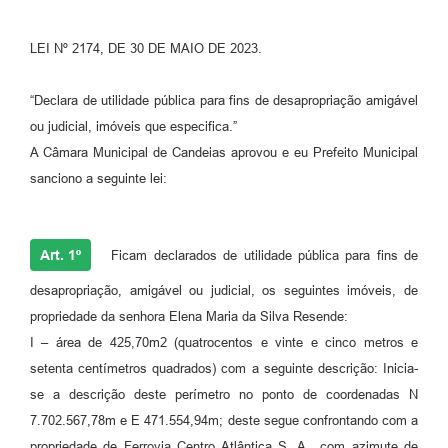
Fila de espera SUS
LEI Nº 2174, DE 30 DE MAIO DE 2023.
Canal da Ouvidoria
“Declara de utilidade pública para fins de desapropriação amigável
Prevican
ou judicial, imóveis que especifica.”
Publicações
A Câmara Municipal de Candeias aprovou e eu Prefeito Municipal
sanciono a seguinte lei:
Vigilância em Saúde
Creche Municipal
Art. 1º
Ficam declarados de utilidade pública para fins de
Plano Diretor
desapropriação, amigável ou judicial, os seguintes imóveis, de
Farmácia Municipal
propriedade da senhora Elena Maria da Silva Resende:
I – área de 425,70m2 (quatrocentos e vinte e cinco metros e
REMUME
setenta centímetros quadrados) com a seguinte descrição: Inicia-
se a descrição deste perímetro no ponto de coordenadas N
Orientações COVID-19
7.702.567,78m e E 471.554,94m; deste segue confrontando com a
Contratos
propriedade de Ferrovia Centro Atlântica S. A., com azimute de