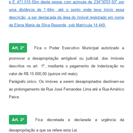
e E 471.515,55m deste segue com azimute de 234°30'03,93" por
uma distância de 1,44m, até o ponto onde teve início essa
descrição, a ser destacada da área do imóvel registrado em nome
de Elena Maria da Silva Resende, sob Matrícula 14.449.
Art. 2º
Fica o Poder Executivo Municipal autorizado a
promover a desapropriação amigável ou judicial, dos imóveis
descritos no art. 1º, mediante o pagamento de indenização no
valor de R$ 15.000,00 (quinze mil reais).
Parágrafo único. Os imóves a serem desapropriados destinam-se
ao prolongamento da Rua José Fernandes Lima até a Rua Américo
Paiva.
Art. 3º
Fica decretada e declarada a urgência da
desapropriação a que se refere esta Lei.