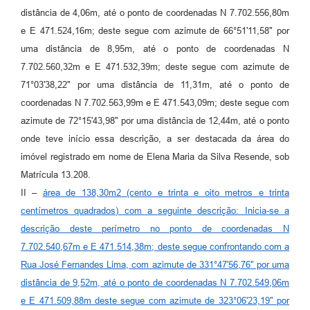
RELATÓRIO ESPORTE MUNICIPAL 2025
distância de 4,06m, até o ponto de coordenadas N 7.702.556,80m
e E 471.524,16m; deste segue com azimute de 66°51'11,58" por
uma distância de 8,95m, até o ponto de coordenadas N
7.702.560,32m e E 471.532,39m; deste segue com azimute de
71°03'38,22" por uma distância de 11,31m, até o ponto de
coordenadas N 7.702.563,99m e E 471.543,09m; deste segue com
azimute de 72°15'43,98" por uma distância de 12,44m, até o ponto
onde teve início essa descrição, a ser destacada da área do
imóvel registrado em nome de Elena Maria da Silva Resende, sob
Matrícula 13.208.
II –
área de 138,30m2 (cento e trinta e oito metros e trinta
centímetros quadrados) com a seguinte descrição: Inicia-se a
descrição deste perímetro no ponto de coordenadas N
7.702.540,67m e E 471.514,38m; deste segue confrontando com a
Rua José Fernandes Lima, com azimute de 331°47'56,76" por uma
distância de 9,52m, até o ponto de coordenadas N 7.702.549,06m
e E 471.509,88m deste segue com azimute de 323°06'23,19" por