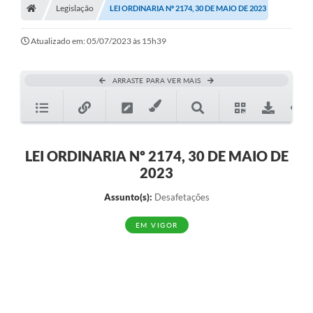
Legislação
LEI ORDINARIA Nº 2174, 30 DE MAIO DE 2023
Diário Oficial
Atualizado em: 05/07/2023 às 15h39
TRANSPARÊNCIA
Contato
ARRASTE PARA VER MAIS
Notícias
Iluminação Pública
LEI ORDINARIA Nº 2174, 30 DE MAIO DE
Denúncia de Lotes sujos e entulhos
2023
Conselhos Municipais
Assunto(s):
Desafetações
Sala Mineira
EM VIGOR
Lei Paulo Gustavo
A Nossa Cidade
Portal da Transparência