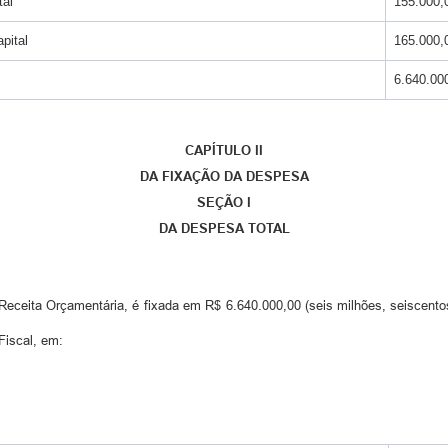
tal
155.000,
pital
165.000,
6.640.00
CAPÍTULO II
DA FIXAÇÃO DA DESPESA
SEÇÃO I
DA DESPESA TOTAL
ceita Orçamentária, é fixada em R$ 6.640.000,00 (seis milhões, seiscentos
Fiscal, em: