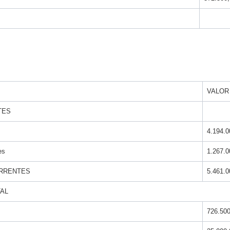
VALOR
TES
4.194.0
es
1.267.0
ORRENTES
5.461.0
AL
726.500