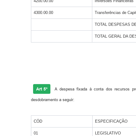
4200.00.00
Inversões Financeiras
4300.00.00
Transferências de Capi
TOTAL DESPESAS DE
TOTAL GERAL DA D
Art 5º
A despesa fixada à conta dos recursos pr
desdobramento a seguir:
CÓD
ESPECIFICAÇÃO
01
LEGISLATIVO