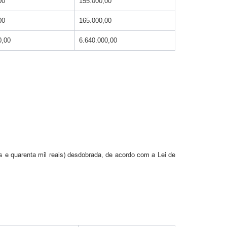
00
155.000,00
00
165.000,00
0,00
6.640.000,00
 e quarenta mil reais) desdobrada, de acordo com a Lei de