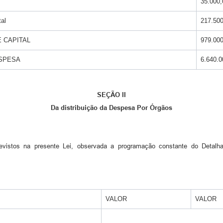
35.000,
tal
217.500
 CAPITAL
979.000
ESPESA
6.640.0
SEÇÃO II
Da distribuição da Despesa Por Órgãos
evistos na presente Lei, observada a programação constante do Detal
VALOR
VALOR