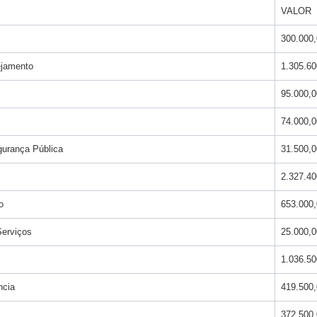
VALOR
300.000
ejamento
1.305.60
95.000,0
74.000,0
gurança Pública
31.500,0
2.327.40
o
653.000
Serviços
25.000,0
1.036.50
ncia
419.500
372.500