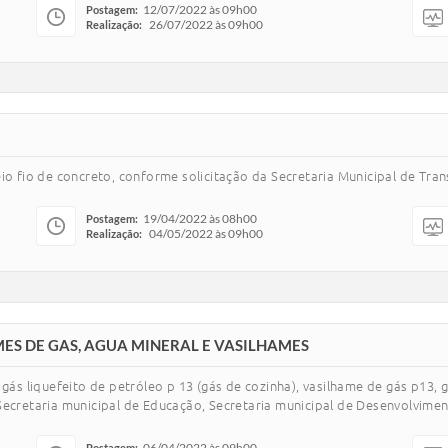
12/07/2022 às 09h00
Postagem:
26/07/2022 às 09h00
Realização:
io fio de concreto, conforme solicitação da Secretaria Municipal de Tran
19/04/2022 às 08h00
Postagem:
04/05/2022 às 09h00
Realização:
MES DE GAS, AGUA MINERAL E VASILHAMES
 gás liquefeito de petróleo p 13 (gás de cozinha), vasilhame de gás p13,
ecretaria municipal de Educação, Secretaria municipal de Desenvolvimento
06/04/2022 às 09h00
Postagem: