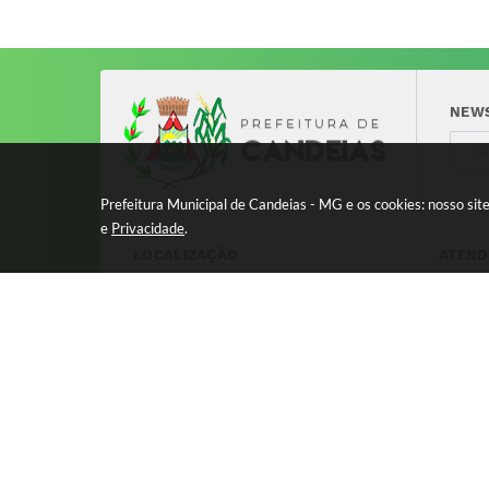
NEW
Prefeitura Municipal de Candeias - MG e os cookies: nosso si
e
Privacidade
.
LOCALIZAÇÃO
ATEND
Avenida 17 de Dezembro, nº 240
Segund
Centro - CEP: 37280-000
11:00 
8:00 à
Versão
© Copy