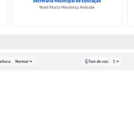
Secretaria Municipal de Educação
Noelí Marta Mendonça Andrade
 MÍDIAS
eitura:
Tom de voz: