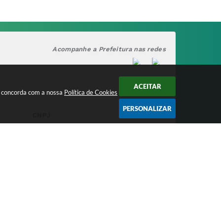
Acompanhe a Prefeitura nas redes
ACEITAR
cê concorda com a nossa
Política de Cookies
PERSONALIZAR
CNPJ
17.888.090/0001-00
/2026 15:38
nologia