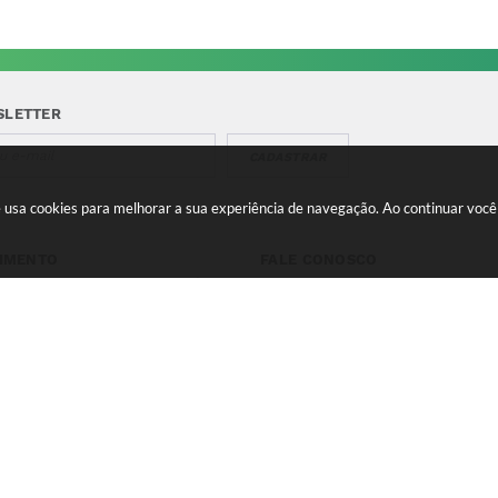
SLETTER
CADASTRAR
te usa cookies para melhorar a sua experiência de navegação. Ao continuar vo
IMENTO
FALE CONOSCO
a-feira a Quinta 08:00 às
Telefone para contato:
e 13:00 às 17:00 Sexta-feira
(35) 3475-0119
s 11:00 e 12:00 às 16:00
contato@candeias.mg.gov.br
 do Sistema:
3.5.3 - 19/06/2026
Portal atualizado em:
06/08
right Instar - 2006-2026. Todos os direitos reservados -
Instar Tec