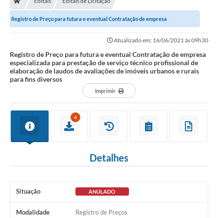
Editais
Editais de Licitação
Diário Oficial
Registro de Preço para futura e eventual Contratação de empresa
TRANSPARÊNCIA
especializada para prestação de serviço...
Atualizado em: 16/06/2021 às 09h30
Contato
Registro de Preço para futura e eventual Contratação de empresa
especializada para prestação de serviço técnico profissional de
elaboração de laudos de avaliações de imóveis urbanos e rurais
Notícias
para fins diversos
Iluminação Pública
Imprimir
Denúncia de Lotes sujos e entulhos
4
Conselhos Municipais
Sala Mineira
Detalhes
Lei Paulo Gustavo
A Nossa Cidade
Situação
ANULADO
Portal da Transparência
Modalidade
Registro de Preços