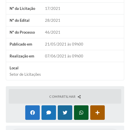
Fila de espera SUS
Nº da Licitação
17/2021
Canal da Ouvidoria
Nº do Edital
28/2021
Prevican
Nº do Processo
46/2021
Publicações
Publicado em
21/05/2021 às 09h00
Vigilância em Saúde
Realização em
07/06/2021 às 09h00
Creche Municipal
Local
Setor de Licitações
Plano Diretor
Farmácia Municipal
COMPARTILHAR
REMUME
Orientações COVID-19
Contratos