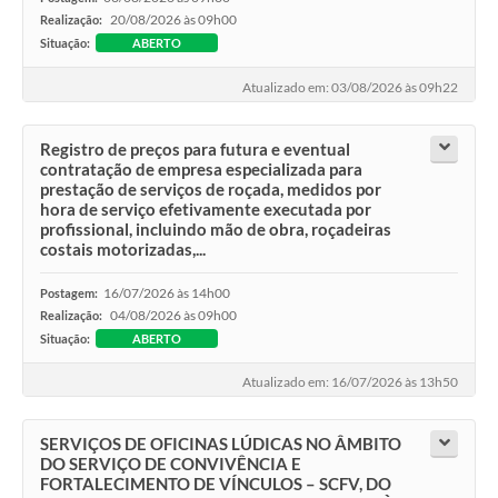
20/08/2026 às 09h00
Realização:
Fila de espera SUS
Situação:
ABERTO
Canal da Ouvidoria
Atualizado em: 03/08/2026 às 09h22
Prevican
Registro de preços para futura e eventual
Publicações
contratação de empresa especializada para
prestação de serviços de roçada, medidos por
hora de serviço efetivamente executada por
Vigilância em Saúde
profissional, incluindo mão de obra, roçadeiras
costais motorizadas,...
Creche Municipal
16/07/2026 às 14h00
Postagem:
Plano Diretor
04/08/2026 às 09h00
Realização:
Situação:
ABERTO
Farmácia Municipal
Atualizado em: 16/07/2026 às 13h50
REMUME
Orientações COVID-19
SERVIÇOS DE OFICINAS LÚDICAS NO ÂMBITO
DO SERVIÇO DE CONVIVÊNCIA E
FORTALECIMENTO DE VÍNCULOS – SCFV, DO
Contratos