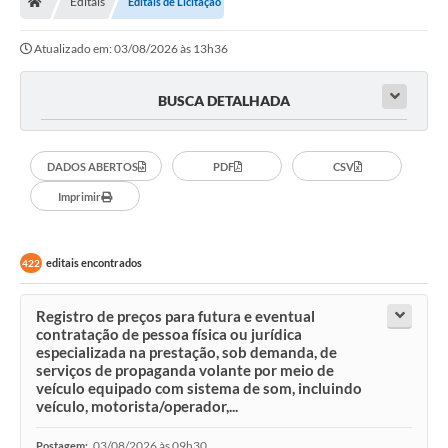
Editais
Editais de Licitação
Diário Oficial
Atualizado em: 03/08/2026 às 13h36
TRANSPARÊNCIA
BUSCA DETALHADA
Contato
Notícias
DADOS ABERTOS
PDF
CSV
Iluminação Pública
Imprimir
Denúncia de Lotes sujos e entulhos
editais encontrados
422
Conselhos Municipais
Sala Mineira
Registro de preços para futura e eventual
contratação de pessoa física ou jurídica
Lei Paulo Gustavo
especializada na prestação, sob demanda, de
serviços de propaganda volante por meio de
veículo equipado com sistema de som, incluindo
A Nossa Cidade
veículo, motorista/operador,...
Portal da Transparência
03/08/2026 às 09h30
Postagem: