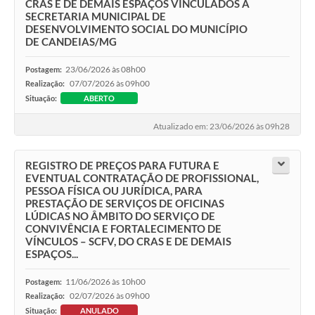
CRAS E DE DEMAIS ESPAÇOS VINCULADOS À
SECRETARIA MUNICIPAL DE
Carta de Serviços
DESENVOLVIMENTO SOCIAL DO MUNICÍPIO
DE CANDEIAS/MG
Legislação
23/06/2026 às 08h00
Postagem:
Editais
07/07/2026 às 09h00
Realização:
Situação:
ABERTO
Legislação para Concurso
Atualizado em: 23/06/2026 às 09h28
Sic
REGISTRO DE PREÇOS PARA FUTURA E
Transparência dos recursos municipais empregado no
EVENTUAL CONTRATAÇÃO DE PROFISSIONAL,
combate à pandemia do COVID -19
PESSOA FÍSICA OU JURÍDICA, PARA
PRESTAÇÃO DE SERVIÇOS DE OFICINAS
Lei Aldir Blanc
LÚDICAS NO ÂMBITO DO SERVIÇO DE
CONVIVÊNCIA E FORTALECIMENTO DE
PNAB - CICLO 2
VÍNCULOS – SCFV, DO CRAS E DE DEMAIS
ESPAÇOS...
Prestação de Contas Secretária de Saúde
11/06/2026 às 10h00
Postagem:
Prestação de Contas Secretaria de Educação
02/07/2026 às 09h00
Realização:
Situação:
ANULADO