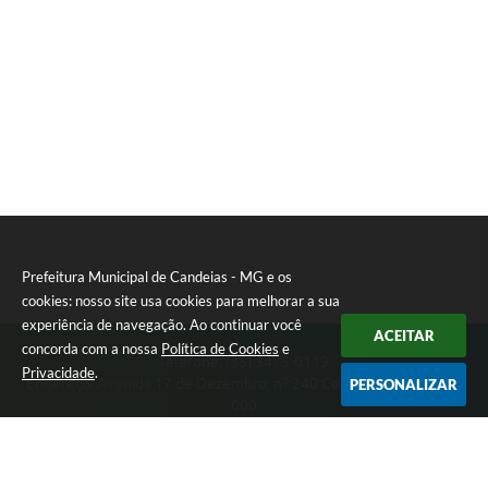
Prefeitura Municipal de Candeias - MG e os
cookies: nosso site usa cookies para melhorar a sua
experiência de navegação. Ao continuar você
ACEITAR
concorda com a nossa
Política de Cookies
e
Telefone: (35) 3475-0119
Privacidade
.
Endereço: Avenida 17 de Dezembro, nº 240 Centro | CEP: 37280-
PERSONALIZAR
000
Segunda-feira a Quinta 08:00 às 11:00 e 13:00 às 17:00 Sexta-
feira 8:00 às 11:00 e 12:00 às 16:00
CNPJ: 17.888.090/0001-00