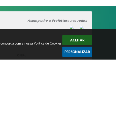
Acompanhe a Prefeitura nas redes
ACEITAR
cê concorda com a nossa
Política de Cookies
PERSONALIZAR
CNPJ
17.888.090/0001-00
/2026 15:38
nologia