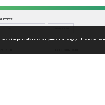
SLETTER
CADASTRAR
te usa cookies para melhorar a sua experiência de navegação. Ao continuar vo
IMENTO
FALE CONOSCO
a-feira a Quinta 08:00 às
Telefone para contato:
e 13:00 às 17:00 Sexta-feira
(35) 3475-0119
s 11:00 e 12:00 às 16:00
contato@candeias.mg.gov.br
 do Sistema:
3.5.3 - 19/06/2026
Portal atualizado em:
06/08
right Instar - 2006-2026. Todos os direitos reservados -
Instar Tec