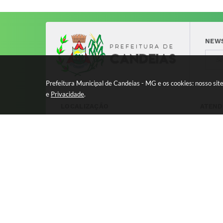
NEW
Prefeitura Municipal de Candeias - MG e os cookies: nosso si
e
Privacidade
.
LOCALIZAÇÃO
ATEND
Avenida 17 de Dezembro, nº 240
Segund
Centro - CEP: 37280-000
11:00 
8:00 à
Versão
© Copy