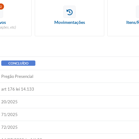
2
vos
Movimentações
Itens/
ações, etc)
CONCLUÍDO
Pregão Presencial
art 176 lei 14.133
20/2025
71/2025
72/2025