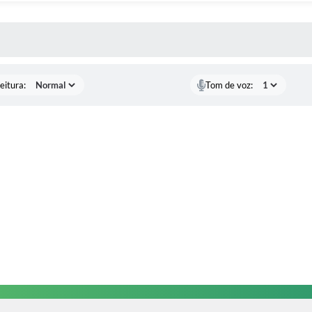
 MÍDIAS
eitura:
Tom de voz: