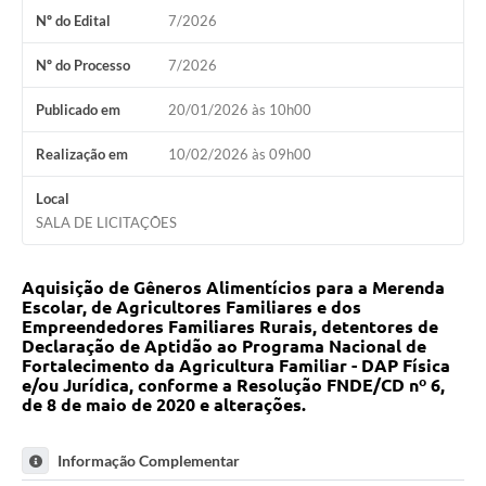
Nº do Edital
7/2026
Fila de espera SUS
Nº do Processo
7/2026
Canal da Ouvidoria
Publicado em
20/01/2026 às 10h00
Prevican
Realização em
10/02/2026 às 09h00
Publicações
Local
Vigilância em Saúde
SALA DE LICITAÇÕES
Creche Municipal
Aquisição de Gêneros Alimentícios para a Merenda
Plano Diretor
Escolar, de Agricultores Familiares e dos
Empreendedores Familiares Rurais, detentores de
Farmácia Municipal
Declaração de Aptidão ao Programa Nacional de
Fortalecimento da Agricultura Familiar - DAP Física
e/ou Jurídica, conforme a Resolução FNDE/CD nº 6,
REMUME
de 8 de maio de 2020 e alterações.
Orientações COVID-19
Informação Complementar
Contratos