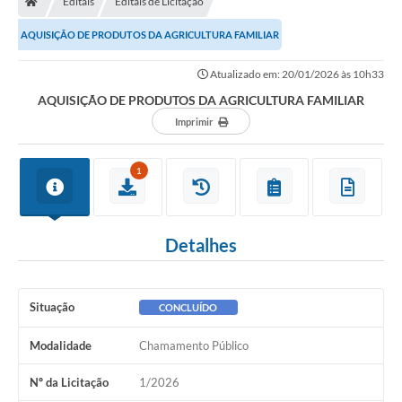
Editais
Editais de Licitação
Diário Oficial
AQUISIÇÃO DE PRODUTOS DA AGRICULTURA FAMILIAR
TRANSPARÊNCIA
Atualizado em: 20/01/2026 às 10h33
Contato
AQUISIÇÃO DE PRODUTOS DA AGRICULTURA FAMILIAR
Imprimir
Notícias
Iluminação Pública
1
Denúncia de Lotes sujos e entulhos
Conselhos Municipais
Detalhes
Sala Mineira
Situação
CONCLUÍDO
Lei Paulo Gustavo
Modalidade
Chamamento Público
A Nossa Cidade
Nº da Licitação
1/2026
Portal da Transparência