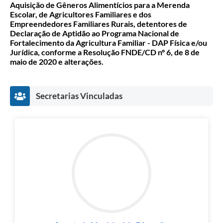
Aquisição de Gêneros Alimentícios para a Merenda
Escolar, de Agricultores Familiares e dos
Carta de Serviços
Empreendedores Familiares Rurais, detentores de
Declaração de Aptidão ao Programa Nacional de
Legislação
Fortalecimento da Agricultura Familiar - DAP Física e/ou
Jurídica, conforme a Resolução FNDE/CD nº 6, de 8 de
Editais
maio de 2020 e alterações.
Legislação para Concurso
Secretarias Vinculadas
Sic
Transparência dos recursos municipais empregado no
combate à pandemia do COVID -19
Lei Aldir Blanc
PNAB - CICLO 2
Prestação de Contas Secretária de Saúde
Prestação de Contas Secretaria de Educação