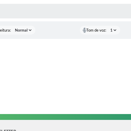
 MÍDIAS
eitura:
Tom de voz: