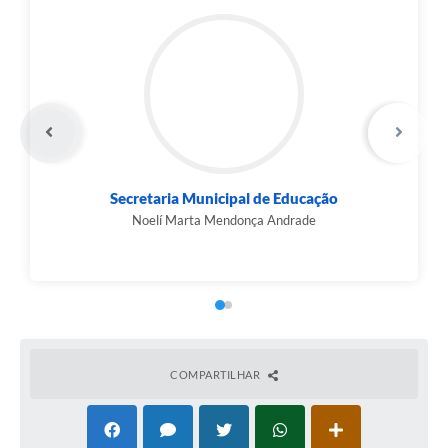
Carta de Serviços
Legislação
Editais
Legislação para Concurso
Sic
Secretaria Municipal de Educação
Noelí Marta Mendonça Andrade
Transparência dos recursos municipais empregado no
combate à pandemia do COVID -19
Lei Aldir Blanc
PNAB - CICLO 2
Prestação de Contas Secretária de Saúde
COMPARTILHAR
Prestação de Contas Secretaria de Educação