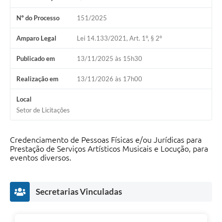
Fila de espera SUS
Nº do Processo
151/2025
Canal da Ouvidoria
Amparo Legal
Lei 14.133/2021, Art. 1º, § 2º
Prevican
Publicado em
13/11/2025 às 15h30
Publicações
Realização em
13/11/2026 às 17h00
Vigilância em Saúde
Local
Setor de Licitações
Creche Municipal
Plano Diretor
Credenciamento de Pessoas Físicas e/ou Jurídicas para
Prestação de Serviços Artísticos Musicais e Locução, para
Farmácia Municipal
eventos diversos.
REMUME
Secretarias Vinculadas
Orientações COVID-19
Contratos