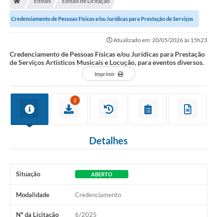
Editais
Editais de Licitação
Diário Oficial
Credenciamento de Pessoas Físicas e/ou Jurídicas para Prestação de Serviços
TRANSPARÊNCIA
Artísticos Musicais e Locução,...
Atualizado em: 20/05/2026 às 15h23
Contato
Credenciamento de Pessoas Físicas e/ou Jurídicas para Prestação
de Serviços Artísticos Musicais e Locução, para eventos diversos.
Notícias
Imprimir
Iluminação Pública
2
Denúncia de Lotes sujos e entulhos
Conselhos Municipais
Detalhes
Sala Mineira
Lei Paulo Gustavo
Situação
ABERTO
A Nossa Cidade
Modalidade
Credenciamento
Portal da Transparência
Nº da Licitação
6/2025