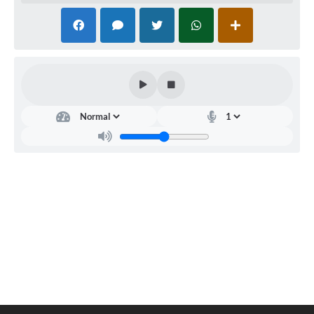
Fila de espera SUS
Canal da Ouvidoria
Prevican
Publicações
Vigilância em Saúde
Creche Municipal
Plano Diretor
Farmácia Municipal
REMUME
Orientações COVID-19
Contratos