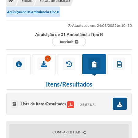
Editais
Editais de Licitação
Diário Oficial
Aquisição de 01 Ambulância Tipo B
TRANSPARÊNCIA
Atualizado em: 24/03/2025 às 10h30
Contato
Aquisição de 01 Ambulância Tipo B
Imprimir
Notícias
Iluminação Pública
4
Denúncia de Lotes sujos e entulhos
Conselhos Municipais
Itens/Resultados
Sala Mineira
Lista de Itens/Resultados
25,87 KB
Lei Paulo Gustavo
A Nossa Cidade
COMPARTILHAR
Portal da Transparência