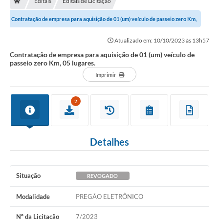
Editais
Editais de Licitação
Diário Oficial
Contratação de empresa para aquisição de 01 (um) veículo de passeio zero Km,
TRANSPARÊNCIA
05 lugares.
Atualizado em: 10/10/2023 às 13h57
Contato
Contratação de empresa para aquisição de 01 (um) veículo de
passeio zero Km, 05 lugares.
Notícias
Imprimir
Iluminação Pública
2
Denúncia de Lotes sujos e entulhos
Conselhos Municipais
Detalhes
Sala Mineira
Lei Paulo Gustavo
Situação
REVOGADO
A Nossa Cidade
Modalidade
PREGÃO ELETRÔNICO
Portal da Transparência
Nº da Licitação
7/2023