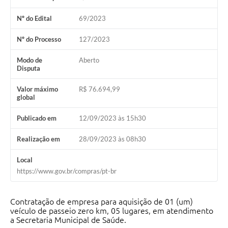
Fila de espera SUS
Nº do Edital
69/2023
Canal da Ouvidoria
Nº do Processo
127/2023
Prevican
Modo de
Aberto
Disputa
Publicações
Valor máximo
R$ 76.694,99
Vigilância em Saúde
global
Creche Municipal
Publicado em
12/09/2023 às 15h30
Plano Diretor
Realização em
28/09/2023 às 08h30
Farmácia Municipal
Local
https://www.gov.br/compras/pt-br
REMUME
Contratação de empresa para aquisição de 01 (um)
Orientações COVID-19
veículo de passeio zero km, 05 lugares, em atendimento
a Secretaria Municipal de Saúde.
Contratos