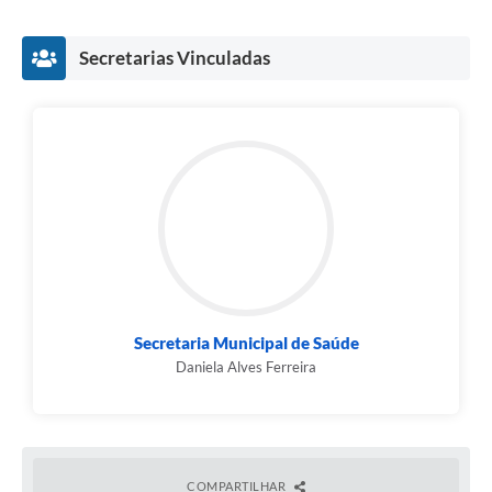
Carta de Serviços
Secretarias Vinculadas
Legislação
Editais
Legislação para Concurso
Sic
Transparência dos recursos municipais empregado no
combate à pandemia do COVID -19
Lei Aldir Blanc
Secretaria Municipal de Saúde
PNAB - CICLO 2
Daniela Alves Ferreira
Prestação de Contas Secretária de Saúde
Prestação de Contas Secretaria de Educação
COMPARTILHAR