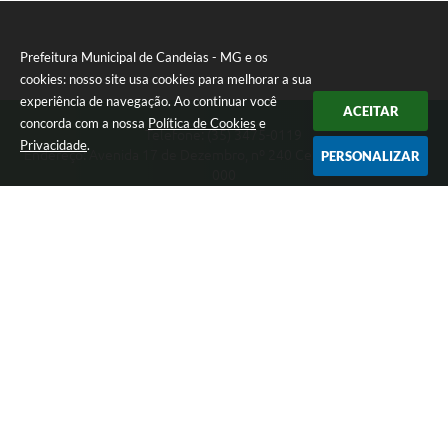
Prefeitura Municipal de Candeias - MG e os
cookies: nosso site usa cookies para melhorar a sua
experiência de navegação. Ao continuar você
ACEITAR
concorda com a nossa
Política de Cookies
e
Telefone: (35) 3475-0119
Privacidade
.
Endereço: Avenida 17 de Dezembro, nº 240 Centro | CEP: 37280-
PERSONALIZAR
000
Segunda-feira a Quinta 08:00 às 11:00 e 13:00 às 17:00 Sexta-
feira 8:00 às 11:00 e 12:00 às 16:00
CNPJ: 17.888.090/0001-00
Prefeitura Municipal de Candeias - MG
Versão do Sistema:
3.5.3 - 19/06/2026
Portal atualizado em:
06/08/2026 15:38
Dados Abertos
Copyright Instar - 2006-2026. Todos os direitos reservados -