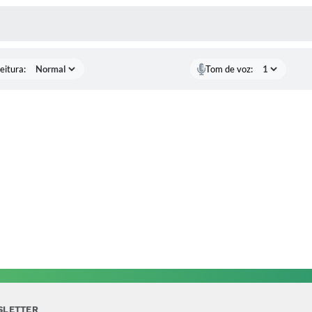
 MÍDIAS
eitura:
Tom de voz:
SLETTER