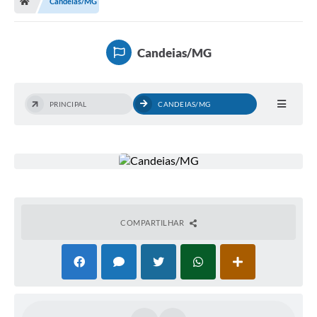
Candeias/MG
Diário Oficial
TRANSPARÊNCIA
Candeias/MG
Contato
Notícias
PRINCIPAL
CANDEIAS/MG
Iluminação Pública
Denúncia de Lotes sujos e entulhos
Conselhos Municipais
Sala Mineira
COMPARTILHAR
Lei Paulo Gustavo
A Nossa Cidade
Portal da Transparência