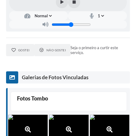
Fila de espera SUS
Canal da Ouvidoria
Prevican
Publicações
Seja o primeiro a curtir este
GOSTEI
NÃO GOSTEI
serviço.
Vigilância em Saúde
Creche Municipal
Galerias de Fotos Vinculadas
Plano Diretor
Farmácia Municipal
Fotos Tombo
REMUME
Orientações COVID-19
Contratos