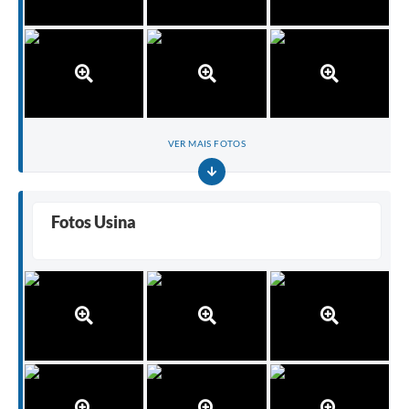
Carta de Serviços
Legislação
Editais
Legislação para Concurso
VER MAIS FOTOS
Sic
Transparência dos recursos municipais empregado no
Fotos Usina
combate à pandemia do COVID -19
Lei Aldir Blanc
PNAB - CICLO 2
Prestação de Contas Secretária de Saúde
Prestação de Contas Secretaria de Educação