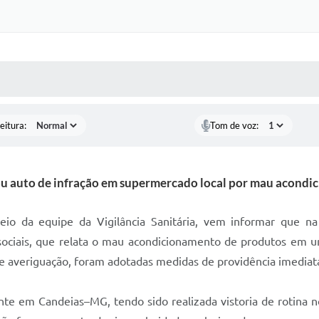
 MÍDIAS
RECEBA NOTÍCIAS
eitura:
Tom de voz:
ou auto de infração em supermercado local por mau acond
eio da equipe da Vigilância Sanitária, vem informar que n
ciais, que relata o mau acondicionamento de produtos em um s
 e averiguação, foram adotadas medidas de providência imediata
ante em Candeias–MG, tendo sido realizada vistoria de rotina 