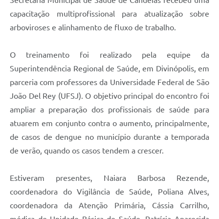
Secretaria Municipal de Saúde de Candeias recebeu uma
capacitação multiprofissional para atualização sobre
Carta de Serviços
arboviroses e alinhamento de fluxo de trabalho.
Legislação
O treinamento foi realizado pela equipe da
Editais
Superintendência Regional de Saúde, em Divinópolis, em
Legislação para Concurso
parceria com professores da Universidade Federal de São
Sic
João Del Rey (UFSJ). O objetivo principal do encontro foi
ampliar a preparação dos profissionais de saúde para
Transparência dos recursos municipais empregado no
atuarem em conjunto contra o aumento, principalmente,
combate à pandemia do COVID -19
de casos de dengue no município durante a temporada
Lei Aldir Blanc
de verão, quando os casos tendem a crescer.
PNAB - CICLO 2
Estiveram presentes, Naiara Barbosa Rezende,
Prestação de Contas Secretária de Saúde
coordenadora do Vigilância de Saúde, Poliana Alves,
Prestação de Contas Secretaria de Educação
coordenadora da Atenção Primária, Cássia Carrilho,