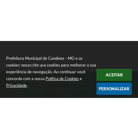
Prefeitura Municipal de Candeias - MG e os
cookies: nosso site usa cookies para melhorar a sua
experiência de navegação. Ao continuar você
ACEITAR
concorda com a nossa
Política de Cookies
e
Telefone: (35) 3475-0119
Privacidade
.
Endereço: Avenida 17 de Dezembro, nº 240 Centro | CEP: 37280-
PERSONALIZAR
000
Segunda-feira a Quinta 08:00 às 11:00 e 13:00 às 17:00 Sexta-
feira 8:00 às 11:00 e 12:00 às 16:00
CNPJ: 17.888.090/0001-00
Prefeitura Municipal de Candeias - MG
Versão do Sistema:
3.5.3 - 19/06/2026