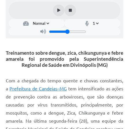
Fila de espera SUS
Canal da Ouvidoria
Prevican
Publicações
Treinamento sobre dengue, zica, chikungunya e febre
Vigilância em Saúde
amarela foi promovido pela Superintendência
Regional de Saúde em Divinópolis (MG)
Creche Municipal
Plano Diretor
Com a chegada do tempo quente e chuvas constantes,
a
Prefeitura de Candeias–MG
tem intensificado as ações
Farmácia Municipal
de prevenção contra as arboviroses, que são doenças
REMUME
causadas por vírus transmitidos, principalmente, por
mosquitos, como a dengue, Zica, Chikungunya e febre
Orientações COVID-19
amarela. Na última segunda-feira (28), uma equipe da
Contratos