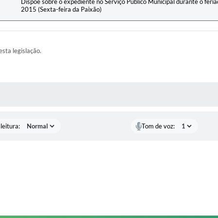
Dispõe sobre o expediente no Serviço Público Municipal durante o feriad
2015 (Sexta-feira da Paixão)
esta legislação.
AS MÍDIAS
leitura:
Tom de voz: