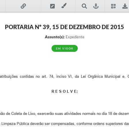
PORTARIA Nº 39, 15 DE DEZEMBRO DE 2015
Assunto(s):
Expediente
EM VIGOR
ribuições contidas no art. 74, inciso VI, da Lei Orgânica Municipal e
R E S O L V E:
o de Coleta de Lixo, exercerão suas atividades normais no dia 18 de dezemb
da Limpeza Pública deverão ser compensadas, conforme ordens superiores daq