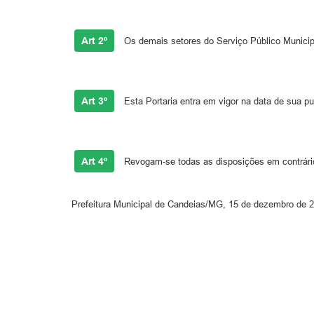
Art 2º
Os demais setores do Serviço Público Municip
Art 3º
Esta Portaria entra em vigor na data de sua pu
Art 4º
Revogam-se todas as disposições em contrári
Prefeitura Municipal de Candeias/MG, 15 de dezembro de 