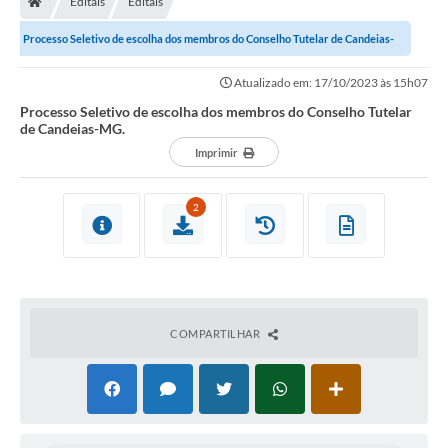
Editais
Editais
Diário Oficial
Processo Seletivo de escolha dos membros do Conselho Tutelar de Candeias-
TRANSPARÊNCIA
MG.
Atualizado em: 17/10/2023 às 15h07
Contato
Processo Seletivo de escolha dos membros do Conselho Tutelar
de Candeias-MG.
Notícias
Imprimir
Iluminação Pública
2
Denúncia de Lotes sujos e entulhos
Conselhos Municipais
Sala Mineira
COMPARTILHAR
Lei Paulo Gustavo
A Nossa Cidade
Portal da Transparência