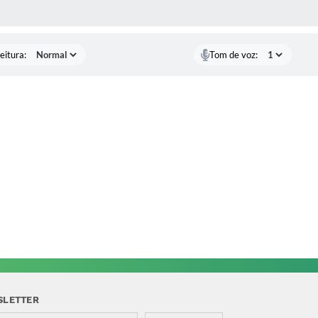
 MÍDIAS
eitura:
Tom de voz:
SLETTER