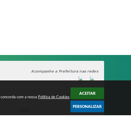
Acompanhe a Prefeitura nas redes
ACEITAR
cê concorda com a nossa
Política de Cookies
PERSONALIZAR
CNPJ
17.888.090/0001-00