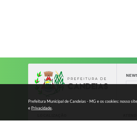
NEW
Prefeitura Municipal de Candeias - MG e os cookies: nosso si
e
Privacidade
.
LOCALIZAÇÃO
ATEND
Avenida 17 de Dezembro, nº 240
Segund
Centro - CEP: 37280-000
11:00 
8:00 à