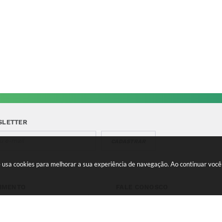
SLETTER
CADASTRAR
te usa cookies para melhorar a sua experiência de navegação. Ao continuar vo
IMENTO
FALE CONOSCO
a-feira a Quinta 08:00 às
Telefone para contato:
e 13:00 às 17:00 Sexta-feira
(35) 3475-0119
s 11:00 e 12:00 às 16:00
contato@candeias.mg.gov.br