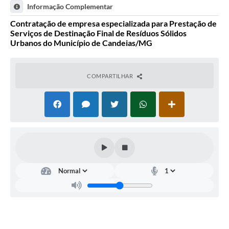
Informação Complementar
Carta de Serviços
Contratação de empresa especializada para Prestação de
Serviços de Destinação Final de Resíduos Sólidos
Legislação
Urbanos do Município de Candeias/MG
Editais
COMPARTILHAR
Legislação para Concurso
Sic
Transparência dos recursos municipais empregado no
combate à pandemia do COVID -19
Lei Aldir Blanc
PNAB - CICLO 2
Prestação de Contas Secretária de Saúde
Prestação de Contas Secretaria de Educação