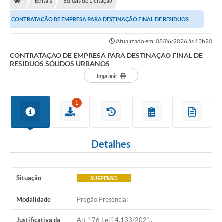
Editais
Editais de Licitação
Diário Oficial
CONTRATAÇÃO DE EMPRESA PARA DESTINAÇÃO FINAL DE RESIDUOS
TRANSPARÊNCIA
SÓLIDOS URBANOS
Atualizado em: 08/06/2026 às 13h20
Contato
CONTRATAÇÃO DE EMPRESA PARA DESTINAÇÃO FINAL DE
RESIDUOS SÓLIDOS URBANOS
Notícias
Imprimir
Iluminação Pública
1
Denúncia de Lotes sujos e entulhos
Conselhos Municipais
Detalhes
Sala Mineira
Lei Paulo Gustavo
Situação
SUSPENSO
A Nossa Cidade
Modalidade
Pregão Presencial
Portal da Transparência
Justificativa da
Art 176 Lei 14.133/2021.