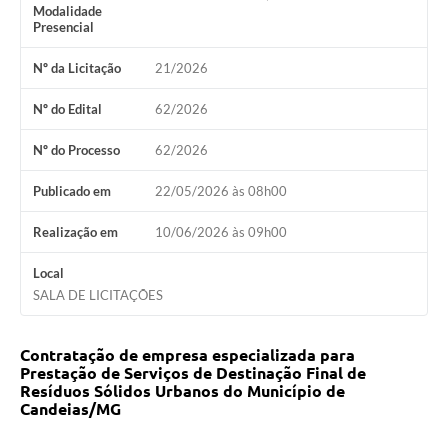
Modalidade
Fila de espera SUS
Presencial
Canal da Ouvidoria
Nº da Licitação
21/2026
Prevican
Nº do Edital
62/2026
Publicações
Nº do Processo
62/2026
Vigilância em Saúde
Publicado em
22/05/2026 às 08h00
Creche Municipal
Realização em
10/06/2026 às 09h00
Plano Diretor
Local
SALA DE LICITAÇÕES
Farmácia Municipal
Contratação de empresa especializada para
REMUME
Prestação de Serviços de Destinação Final de
Resíduos Sólidos Urbanos do Município de
Orientações COVID-19
Candeias/MG
Contratos