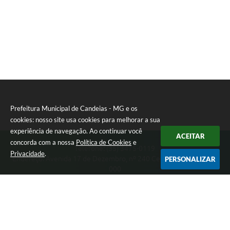
RELATÓRIO ESPORTE MUNICIPAL 2025
Prefeitura Municipal de Candeias - MG e os
cookies: nosso site usa cookies para melhorar a sua
experiência de navegação. Ao continuar você
ACEITAR
concorda com a nossa
Política de Cookies
e
Telefone: (35) 3475-0119
Privacidade
.
Endereço: Avenida 17 de Dezembro, nº 240 Centro | CEP: 37280-
PERSONALIZAR
000
Segunda-feira a Quinta 08:00 às 11:00 e 13:00 às 17:00 Sexta-
feira 8:00 às 11:00 e 12:00 às 16:00
CNPJ: 17.888.090/0001-00
Prefeitura Municipal de Candeias - MG