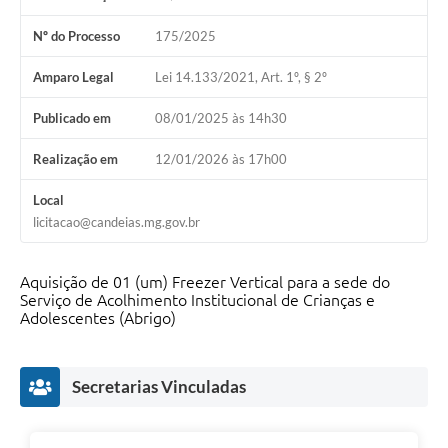
Fila de espera SUS
Nº do Processo
175/2025
Canal da Ouvidoria
Amparo Legal
Lei 14.133/2021, Art. 1º, § 2º
Prevican
Publicado em
08/01/2025 às 14h30
Publicações
Realização em
12/01/2026 às 17h00
Vigilância em Saúde
Local
licitacao@candeias.mg.gov.br
Creche Municipal
Plano Diretor
Aquisição de 01 (um) Freezer Vertical para a sede do
Serviço de Acolhimento Institucional de Crianças e
Farmácia Municipal
Adolescentes (Abrigo)
REMUME
Secretarias Vinculadas
Orientações COVID-19
Contratos