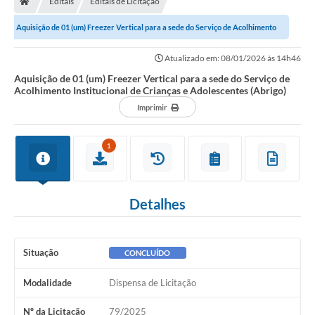
Editais
Editais de Licitação
Diário Oficial
Aquisição de 01 (um) Freezer Vertical para a sede do Serviço de Acolhimento
TRANSPARÊNCIA
Institucional de Crianças e...
Atualizado em: 08/01/2026 às 14h46
Contato
Aquisição de 01 (um) Freezer Vertical para a sede do Serviço de
Acolhimento Institucional de Crianças e Adolescentes (Abrigo)
Notícias
Imprimir
Iluminação Pública
1
Denúncia de Lotes sujos e entulhos
Conselhos Municipais
Detalhes
Sala Mineira
Lei Paulo Gustavo
Situação
CONCLUÍDO
A Nossa Cidade
Modalidade
Dispensa de Licitação
Portal da Transparência
Nº da Licitação
79/2025