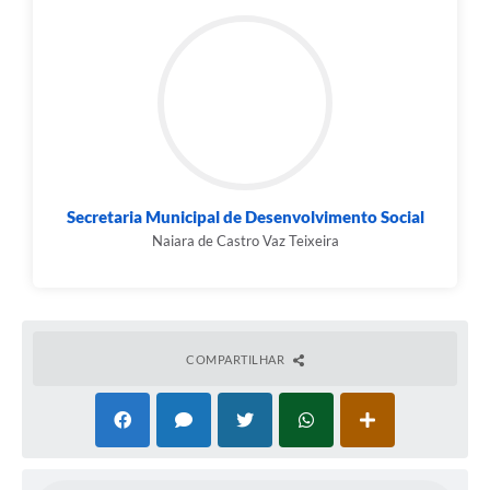
Carta de Serviços
Legislação
Editais
Legislação para Concurso
Sic
Secretaria Municipal de Desenvolvimento Social
Naiara de Castro Vaz Teixeira
Transparência dos recursos municipais empregado no
combate à pandemia do COVID -19
Lei Aldir Blanc
COMPARTILHAR
PNAB - CICLO 2
Prestação de Contas Secretária de Saúde
Prestação de Contas Secretaria de Educação