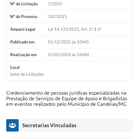
Nº da Licitação
7/2025
Fila de espera SUS
Nº do Processo
162/2025
Canal da Ouvidoria
Amparo Legal
Lei 14.133/2021, Art. 1º, § 2º
Prevican
Publicado em
01/12/2025 às 10h45
Publicações
Realização em
01/02/2026 às 16h00
Vigilância em Saúde
Local
Creche Municipal
Setor de Licitações
Plano Diretor
Credenciamento de pessoas jurídicas especialziadas na
Farmácia Municipal
Prestação de Serviços de Equipe de Apoio e Brigadistas
em eventos realizados pelo Município de Candeias/MG
REMUME
Orientações COVID-19
Secretarias Vinculadas
Contratos