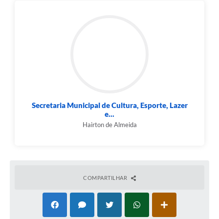
Carta de Serviços
Legislação
Editais
Legislação para Concurso
Sic
Secretaria Municipal de Cultura, Esporte, Lazer
e...
Transparência dos recursos municipais empregado no
combate à pandemia do COVID -19
Hairton de Almeida
Lei Aldir Blanc
PNAB - CICLO 2
COMPARTILHAR
Prestação de Contas Secretária de Saúde
Prestação de Contas Secretaria de Educação