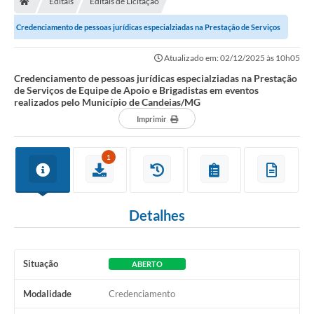
Editais
Editais de Licitação
Diário Oficial
Credenciamento de pessoas jurídicas especialziadas na Prestação de Serviços
TRANSPARÊNCIA
de Equipe de Apoio e Brigadistas...
Atualizado em: 02/12/2025 às 10h05
Contato
Credenciamento de pessoas jurídicas especialziadas na Prestação
de Serviços de Equipe de Apoio e Brigadistas em eventos
realizados pelo Município de Candeias/MG
Notícias
Imprimir
Iluminação Pública
1
Denúncia de Lotes sujos e entulhos
Conselhos Municipais
Detalhes
Sala Mineira
Lei Paulo Gustavo
Situação
ABERTO
A Nossa Cidade
Modalidade
Credenciamento
Portal da Transparência