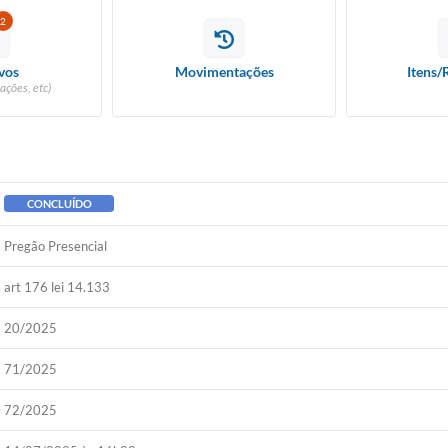
2
vos
Movimentações
Itens/
ações, etc)
CONCLUÍDO
Pregão Presencial
art 176 lei 14.133
20/2025
71/2025
72/2025