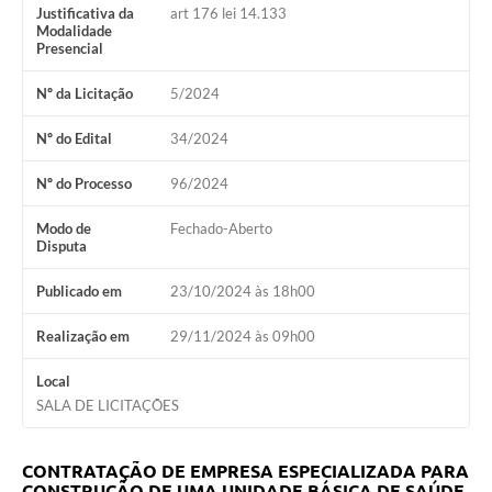
Justificativa da
art 176 lei 14.133
Fila de espera SUS
Modalidade
Presencial
Canal da Ouvidoria
Nº da Licitação
5/2024
Prevican
Nº do Edital
34/2024
Publicações
Nº do Processo
96/2024
Vigilância em Saúde
Modo de
Fechado-Aberto
Disputa
Creche Municipal
Publicado em
23/10/2024 às 18h00
Plano Diretor
Realização em
29/11/2024 às 09h00
Farmácia Municipal
Local
REMUME
SALA DE LICITAÇÕES
Orientações COVID-19
CONTRATAÇÃO DE EMPRESA ESPECIALIZADA PARA
Contratos
CONSTRUÇÃO DE UMA UNIDADE BÁSICA DE SAÚDE