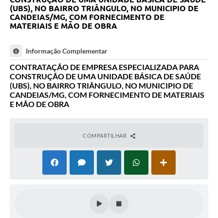
(UBS), NO BAIRRO TRIÂNGULO, NO MUNICIPIO DE
Carta de Serviços
CANDEIAS/MG, COM FORNECIMENTO DE
MATERIAIS E MÃO DE OBRA
Legislação
Informação Complementar
Editais
CONTRATAÇÃO DE EMPRESA ESPECIALIZADA PARA
Legislação para Concurso
CONSTRUÇÃO DE UMA UNIDADE BÁSICA DE SAÚDE
(UBS), NO BAIRRO TRIÂNGULO, NO MUNICIPIO DE
CANDEIAS/MG, COM FORNECIMENTO DE MATERIAIS
Sic
E MÃO DE OBRA
Transparência dos recursos municipais empregado no
combate à pandemia do COVID -19
COMPARTILHAR
Lei Aldir Blanc
PNAB - CICLO 2
Prestação de Contas Secretária de Saúde
Prestação de Contas Secretaria de Educação