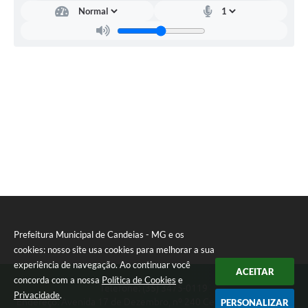
RELATÓRIO ESPORTE MUNICIPAL 2025
Prefeitura Municipal de Candeias - MG e os
cookies: nosso site usa cookies para melhorar a sua
experiência de navegação. Ao continuar você
ACEITAR
concorda com a nossa
Política de Cookies
e
Telefone: (35) 3475-0119
Privacidade
.
Endereço: Avenida 17 de Dezembro, nº 240 Centro | CEP: 37280-
PERSONALIZAR