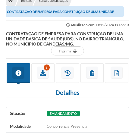
Editais
Editais de Licitação
Diário Oficial
CONTRATAÇÃO DE EMPRESA PARA CONSTRUÇÃO DE UMA UNIDADE
TRANSPARÊNCIA
BÁSICA DE SAÚDE (UBS), NO BAIRRO TRIÂNGULO, NO...
Atualizado em: 03/12/2024 às 16h13
Contato
CONTRATAÇÃO DE EMPRESA PARA CONSTRUÇÃO DE UMA
UNIDADE BÁSICA DE SAÚDE (UBS), NO BAIRRO TRIÂNGULO,
NO MUNICIPIO DE CANDEIAS/MG.
Notícias
Imprimir
Iluminação Pública
8
Denúncia de Lotes sujos e entulhos
Conselhos Municipais
Detalhes
Sala Mineira
Lei Paulo Gustavo
Situação
EM ANDAMENTO
A Nossa Cidade
Modalidade
Concorrência Presencial
Portal da Transparência