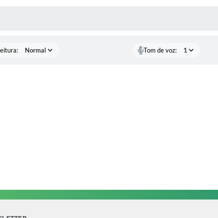
 MÍDIAS
eitura:
Tom de voz: