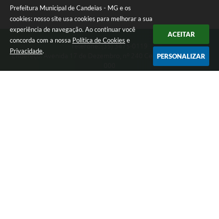
RELATÓRIO ESPORTE MUNICIPAL 2025
Prefeitura Municipal de Candeias - MG e os
cookies: nosso site usa cookies para melhorar a sua
experiência de navegação. Ao continuar você
ACEITAR
concorda com a nossa
Política de Cookies
e
Telefone: (35) 3475-0119
Privacidade
.
Endereço: Avenida 17 de Dezembro, nº 240 Centro | CEP: 37280-
PERSONALIZAR
000
Segunda-feira a Quinta 08:00 às 11:00 e 13:00 às 17:00 Sexta-
feira 8:00 às 11:00 e 12:00 às 16:00
CNPJ: 17.888.090/0001-00
Prefeitura Municipal de Candeias - MG
Versão do Sistema:
3.5.3 - 19/06/2026
Portal atualizado em:
06/08/2026 15:38
Dados Abertos
Copyright Instar - 2006-2026. Todos os direitos reservados -
Instar Tecnologia