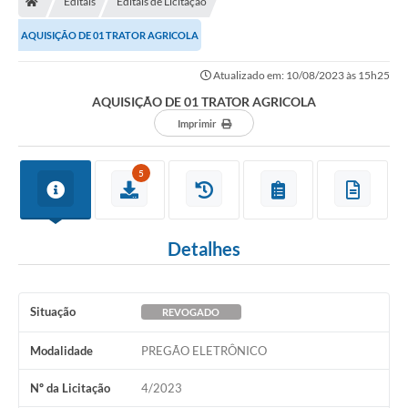
Editais
Editais de Licitação
Diário Oficial
AQUISIÇÃO DE 01 TRATOR AGRICOLA
TRANSPARÊNCIA
Atualizado em: 10/08/2023 às 15h25
Contato
AQUISIÇÃO DE 01 TRATOR AGRICOLA
Imprimir
Notícias
Iluminação Pública
5
Denúncia de Lotes sujos e entulhos
Conselhos Municipais
Detalhes
Sala Mineira
Situação
REVOGADO
Lei Paulo Gustavo
Modalidade
PREGÃO ELETRÔNICO
A Nossa Cidade
Nº da Licitação
4/2023
Portal da Transparência