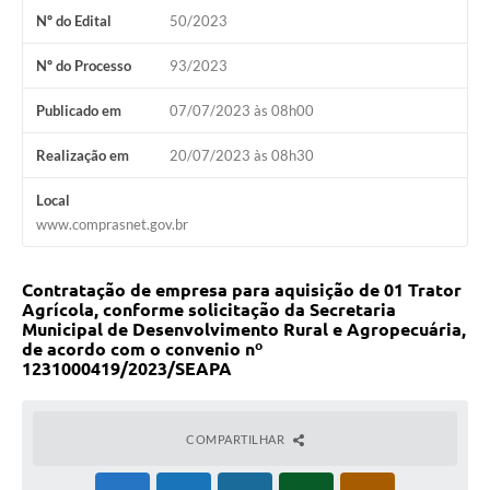
Nº do Edital
50/2023
Fila de espera SUS
Nº do Processo
93/2023
Canal da Ouvidoria
Publicado em
07/07/2023 às 08h00
Prevican
Realização em
20/07/2023 às 08h30
Publicações
Local
Vigilância em Saúde
www.comprasnet.gov.br
Creche Municipal
Contratação de empresa para aquisição de 01 Trator
Plano Diretor
Agrícola, conforme solicitação da Secretaria
Municipal de Desenvolvimento Rural e Agropecuária,
Farmácia Municipal
de acordo com o convenio nº
1231000419/2023/SEAPA
REMUME
Orientações COVID-19
COMPARTILHAR
Contratos