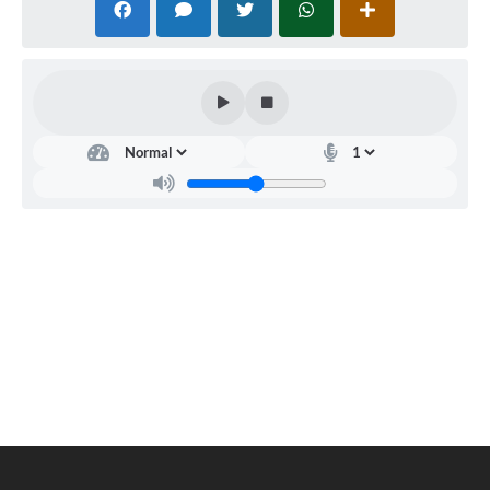
Carta de Serviços
Legislação
Editais
Legislação para Concurso
Sic
Transparência dos recursos municipais empregado no
combate à pandemia do COVID -19
Lei Aldir Blanc
PNAB - CICLO 2
Prestação de Contas Secretária de Saúde
Prestação de Contas Secretaria de Educação