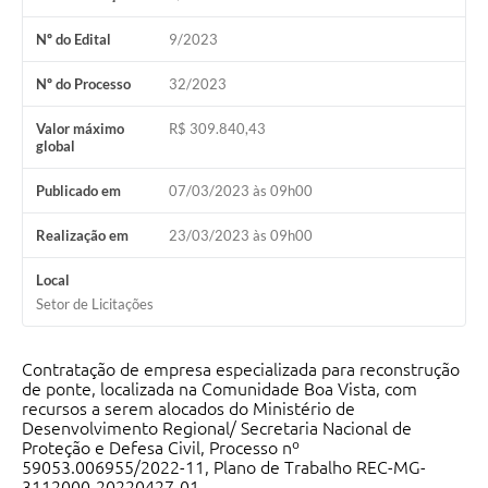
Fila de espera SUS
Nº do Edital
9/2023
Canal da Ouvidoria
Nº do Processo
32/2023
Prevican
Valor máximo
R$ 309.840,43
global
Publicações
Publicado em
07/03/2023 às 09h00
Vigilância em Saúde
Realização em
23/03/2023 às 09h00
Creche Municipal
Local
Plano Diretor
Setor de Licitações
Farmácia Municipal
Contratação de empresa especializada para reconstrução
REMUME
de ponte, localizada na Comunidade Boa Vista, com
recursos a serem alocados do Ministério de
Desenvolvimento Regional/ Secretaria Nacional de
Orientações COVID-19
Proteção e Defesa Civil, Processo nº
59053.006955/2022-11, Plano de Trabalho REC-MG-
Contratos
3112000-20220427-01.