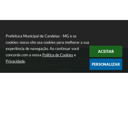
RELATÓRIO ESPORTE MUNICIPAL 2025
Prefeitura Municipal de Candeias - MG e os
cookies: nosso site usa cookies para melhorar a sua
experiência de navegação. Ao continuar você
ACEITAR
concorda com a nossa
Política de Cookies
e
Telefone: (35) 3475-0119
Privacidade
.
Endereço: Avenida 17 de Dezembro, nº 240 Centro | CEP: 37280-
PERSONALIZAR
000
Segunda-feira a Quinta 08:00 às 11:00 e 13:00 às 17:00 Sexta-
feira 8:00 às 11:00 e 12:00 às 16:00
CNPJ: 17.888.090/0001-00
Prefeitura Municipal de Candeias - MG
Versão do Sistema:
3.5.3 - 19/06/2026
Portal atualizado em:
06/08/2026 15:38
Dados Abertos