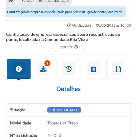
Editais
Editais de Licitação
Diário Oficial
Contratação de empresa especializada para reconstrução de ponte, localizada
TRANSPARÊNCIA
na Comunidade Boa Vista
Atualizado em: 08/03/2023 às 10h00
Contato
Contratação de empresa especializada para reconstrução de
ponte, localizada na Comunidade Boa Vista
Notícias
Imprimir
Iluminação Pública
6
Denúncia de Lotes sujos e entulhos
Conselhos Municipais
Detalhes
Sala Mineira
Lei Paulo Gustavo
Situação
HOMOLOGADO
A Nossa Cidade
Modalidade
Tomada de Preço
Portal da Transparência
Nº da Licitação
1/2023