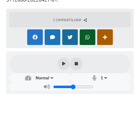
Carta de Serviços
COMPARTILHAR
Legislação
Editais
Legislação para Concurso
Sic
Transparência dos recursos municipais empregado no
combate à pandemia do COVID -19
Lei Aldir Blanc
PNAB - CICLO 2
Prestação de Contas Secretária de Saúde
Prestação de Contas Secretaria de Educação