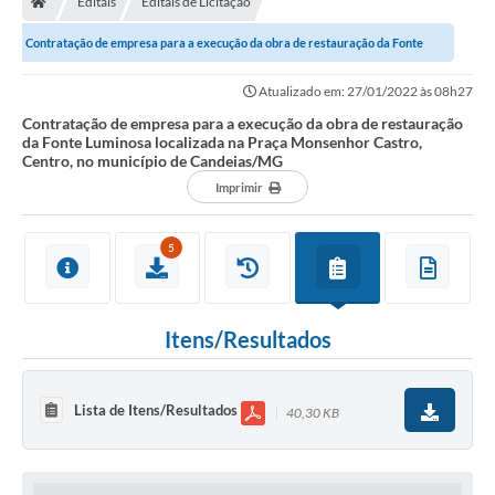
Editais
Editais de Licitação
Diário Oficial
Contratação de empresa para a execução da obra de restauração da Fonte
TRANSPARÊNCIA
Luminosa localizada na Praça Monsenhor...
Atualizado em: 27/01/2022 às 08h27
Contato
Contratação de empresa para a execução da obra de restauração
da Fonte Luminosa localizada na Praça Monsenhor Castro,
Centro, no município de Candeias/MG
Notícias
Imprimir
Iluminação Pública
5
Denúncia de Lotes sujos e entulhos
Conselhos Municipais
Itens/Resultados
Sala Mineira
Lei Paulo Gustavo
Lista de Itens/Resultados
40,30 KB
A Nossa Cidade
Portal da Transparência