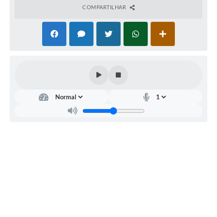
COMPARTILHAR
Fila de espera SUS
Canal da Ouvidoria
Prevican
Publicações
Vigilância em Saúde
Creche Municipal
Plano Diretor
Farmácia Municipal
REMUME
Orientações COVID-19
Contratos