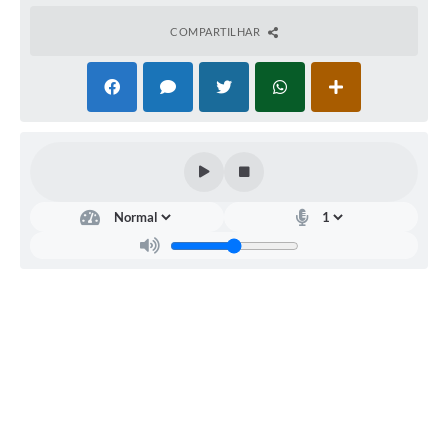
Fila de espera SUS
COMPARTILHAR
Canal da Ouvidoria
Prevican
Publicações
Vigilância em Saúde
Creche Municipal
Plano Diretor
Farmácia Municipal
REMUME
Orientações COVID-19
Contratos