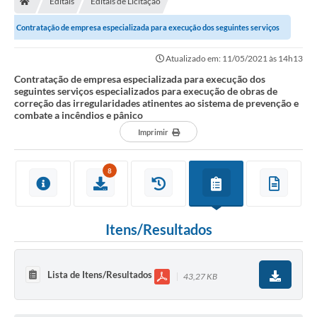
Editais
Editais de Licitação
Diário Oficial
Contratação de empresa especializada para execução dos seguintes serviços
TRANSPARÊNCIA
especializados para execução de...
Atualizado em: 11/05/2021 às 14h13
Contato
Contratação de empresa especializada para execução dos
seguintes serviços especializados para execução de obras de
correção das irregularidades atinentes ao sistema de prevenção e
Notícias
combate a incêndios e pânico
Iluminação Pública
Imprimir
Denúncia de Lotes sujos e entulhos
8
Conselhos Municipais
Sala Mineira
Itens/Resultados
Lei Paulo Gustavo
Lista de Itens/Resultados
43,27 KB
A Nossa Cidade
Portal da Transparência