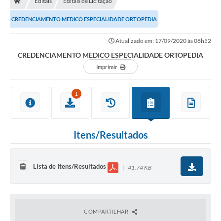
Editais
Editais de Licitação
Diário Oficial
CREDENCIAMENTO MEDICO ESPECIALIDADE ORTOPEDIA
TRANSPARÊNCIA
Atualizado em: 17/09/2020 às 08h52
Contato
CREDENCIAMENTO MEDICO ESPECIALIDADE ORTOPEDIA
Imprimir
Notícias
Iluminação Pública
1
Denúncia de Lotes sujos e entulhos
Conselhos Municipais
Itens/Resultados
Sala Mineira
Lista de Itens/Resultados
41,74 KB
Lei Paulo Gustavo
A Nossa Cidade
COMPARTILHAR
Portal da Transparência