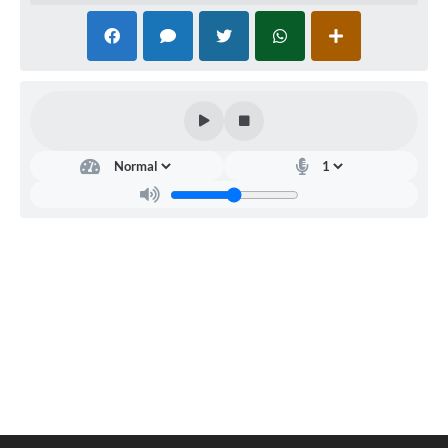
Fila de espera SUS
Canal da Ouvidoria
Prevican
Publicações
Vigilância em Saúde
Creche Municipal
Plano Diretor
Farmácia Municipal
REMUME
Orientações COVID-19
Contratos