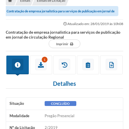
Editais
Editais de Licitação
Diário Oficial
Contratação de empresa jornalística para serviços de publicação em jornal de
TRANSPARÊNCIA
circulação Regional
Atualizado em: 28/01/2019 às 10h08
Contato
Contratação de empresa jornalística para serviços de publicação
em jornal de circulação Regional
Notícias
Imprimir
Iluminação Pública
1
Denúncia de Lotes sujos e entulhos
Conselhos Municipais
Detalhes
Sala Mineira
Lei Paulo Gustavo
Situação
CONCLUÍDO
A Nossa Cidade
Modalidade
Pregão Presencial
Portal da Transparência
Nº da Licitação
2/2019