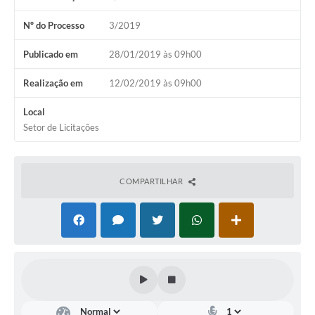
Fila de espera SUS
Nº do Processo
3/2019
Canal da Ouvidoria
Publicado em
28/01/2019 às 09h00
Prevican
Realização em
12/02/2019 às 09h00
Publicações
Local
Setor de Licitações
Vigilância em Saúde
Creche Municipal
COMPARTILHAR
Plano Diretor
Farmácia Municipal
REMUME
Orientações COVID-19
Contratos