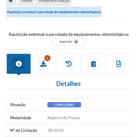
Editais
Editais de Licitação
Diário Oficial
Aquisição eventual e parcelada de equipamentos odontológicos
TRANSPARÊNCIA
Contato
Aquisição eventual e parcelada de equipamentos odontológicos
Imprimir
Notícias
Iluminação Pública
1
Denúncia de Lotes sujos e entulhos
Conselhos Municipais
Detalhes
Sala Mineira
Situação
CONCLUÍDO
Lei Paulo Gustavo
Modalidade
Registro de Preços
A Nossa Cidade
Nº da Licitação
38/2018
Portal da Transparência