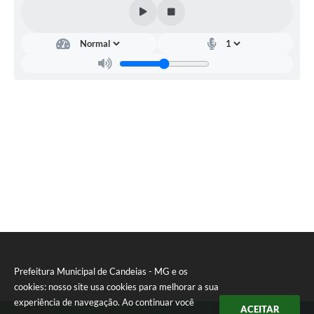
Carta de Serviços
Legislação
Editais
Legislação para Concurso
Sic
Transparência dos recursos municipais empregado no
combate à pandemia do COVID -19
Lei Aldir Blanc
PNAB - CICLO 2
Prestação de Contas Secretária de Saúde
Prefeitura Municipal de Candeias - MG e os
cookies: nosso site usa cookies para melhorar a sua
Prestação de Contas Secretaria de Educação
experiência de navegação. Ao continuar você
ACEITAR