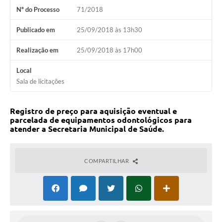
Nº do Processo
71/2018
Fila de espera SUS
Publicado em
25/09/2018 às 13h30
Canal da Ouvidoria
Realização em
25/09/2018 às 17h00
Prevican
Local
Publicações
Sala de licitações
Vigilância em Saúde
Registro de preço para aquisição eventual e
Creche Municipal
parcelada de equipamentos odontológicos para
atender a Secretaria Municipal de Saúde.
Plano Diretor
Farmácia Municipal
COMPARTILHAR
REMUME
Orientações COVID-19
Contratos